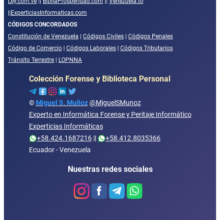
Ley.com.ve
||
BibliaProsperidad.com
||
Venezuela.to
||
ExperticiasInformaticas.com
CÓDIGOS CONCORDADOS
Constitución de Venezuela
|
Códigos Civiles
|
Códigos Penales
Código de Comercio
|
Códigos Laborales
|
Códigos Tributarios
Tránsito Terrestre
|
LOPNNA
Colección Forense y Biblioteca Personal
©
Miguel S. Muñoz
@MiguelSMunoz
Experto en Informática Forense y Peritaje Informático
Experticias Informáticas
+58.424.1687216
||
+58.412.8035366
Ecuador - Venezuela
Nuestras redes sociales