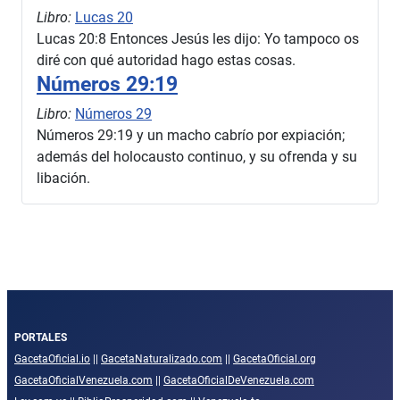
Libro:
Lucas 20
Lucas 20:8 Entonces Jesús les dijo: Yo tampoco os
diré con qué autoridad hago estas cosas.
Números 29:19
Libro:
Números 29
Números 29:19 y un macho cabrío por expiación;
además del holocausto continuo, y su ofrenda y su
libación.
PORTALES
GacetaOficial.io
||
GacetaNaturalizado.com
||
GacetaOficial.org
GacetaOficialVenezuela.com
||
GacetaOficialDeVenezuela.com