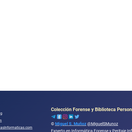
Colección Forense y Biblioteca Person
rg
m
©
Miguel S. Muñoz
@MiguelSMunoz
ciasInformaticas.com
Experto en Informática Forense y Peritaje In