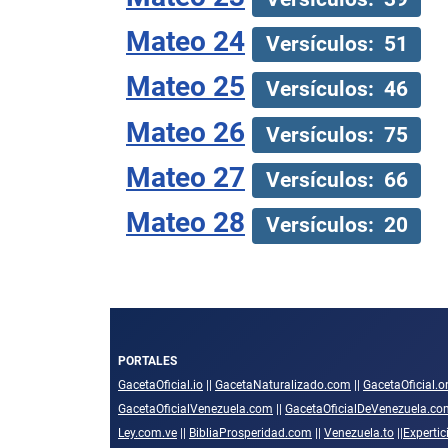
Mateo 24
Versículos: 51
Mateo 25
Versículos: 46
Mateo 26
Versículos: 75
Mateo 27
Versículos: 66
Mateo 28
Versículos: 20
PORTALES
GacetaOficial.io
||
GacetaNaturalizado.com
||
GacetaOficial.o
GacetaOficialVenezuela.com
||
GacetaOficialDeVenezuela.co
Ley.com.ve
||
BibliaProsperidad.com
||
Venezuela.to
||
Experti