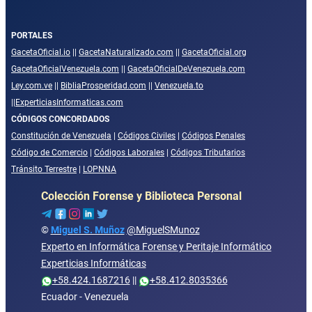
PORTALES
GacetaOficial.io
||
GacetaNaturalizado.com
||
GacetaOficial.org
GacetaOficialVenezuela.com
||
GacetaOficialDeVenezuela.com
Ley.com.ve
||
BibliaProsperidad.com
||
Venezuela.to
||
ExperticiasInformaticas.com
CÓDIGOS CONCORDADOS
Constitución de Venezuela
|
Códigos Civiles
|
Códigos Penales
Código de Comercio
|
Códigos Laborales
|
Códigos Tributarios
Tránsito Terrestre
|
LOPNNA
Colección Forense y Biblioteca Personal
©
Miguel S. Muñoz
@MiguelSMunoz
Experto en Informática Forense y Peritaje Informático
Experticias Informáticas
+58.424.1687216
||
+58.412.8035366
Ecuador - Venezuela