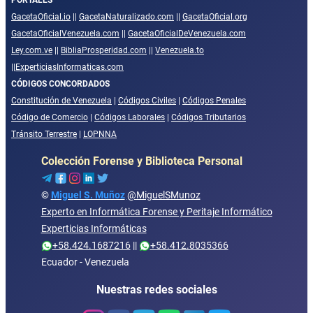
GacetaOficial.io
||
GacetaNaturalizado.com
||
GacetaOficial.org
GacetaOficialVenezuela.com
||
GacetaOficialDeVenezuela.com
Ley.com.ve
||
BibliaProsperidad.com
||
Venezuela.to
||
ExperticiasInformaticas.com
CÓDIGOS CONCORDADOS
Constitución de Venezuela
|
Códigos Civiles
|
Códigos Penales
Código de Comercio
|
Códigos Laborales
|
Códigos Tributarios
Tránsito Terrestre
|
LOPNNA
Colección Forense y Biblioteca Personal
©
Miguel S. Muñoz
@MiguelSMunoz
Experto en Informática Forense y Peritaje Informático
Experticias Informáticas
+58.424.1687216
||
+58.412.8035366
Ecuador - Venezuela
Nuestras redes sociales