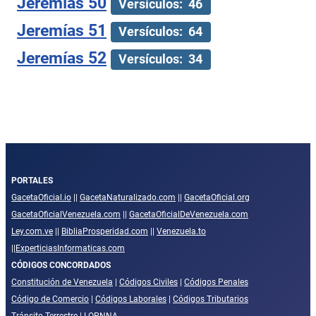
Jeremías 50
Versículos: 46
Jeremías 51
Versículos: 64
Jeremías 52
Versículos: 34
PORTALES
GacetaOficial.io
||
GacetaNaturalizado.com
||
GacetaOficial.org
GacetaOficialVenezuela.com
||
GacetaOficialDeVenezuela.com
Ley.com.ve
||
BibliaProsperidad.com
||
Venezuela.to
||
ExperticiasInformaticas.com
CÓDIGOS CONCORDADOS
Constitución de Venezuela
|
Códigos Civiles
|
Códigos Penales
Código de Comercio
|
Códigos Laborales
|
Códigos Tributarios