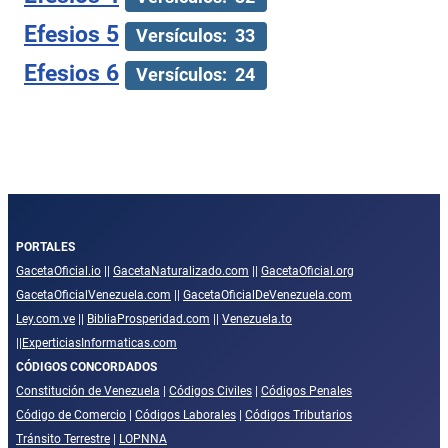
Efesios 5
Versículos: 33
Efesios 6
Versículos: 24
PORTALES
GacetaOficial.io
||
GacetaNaturalizado.com
||
GacetaOficial.org
GacetaOficialVenezuela.com
||
GacetaOficialDeVenezuela.com
Ley.com.ve
||
BibliaProsperidad.com
||
Venezuela.to
||
ExperticiasInformaticas.com
CÓDIGOS CONCORDADOS
Constitución de Venezuela
|
Códigos Civiles
|
Códigos Penales
Código de Comercio
|
Códigos Laborales
|
Códigos Tributarios
Tránsito Terrestre
|
LOPNNA