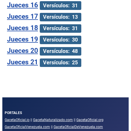
Jueces 16
Versículos: 31
Jueces 17
Versículos: 13
Jueces 18
Versículos: 31
Jueces 19
Versículos: 30
Jueces 20
Versículos: 48
Jueces 21
Versículos: 25
PORTALES
GacetaOficial.io
||
GacetaNaturalizado.com
||
GacetaOficial.org
GacetaOficialVenezuela.com
||
GacetaOficialDeVenezuela.com