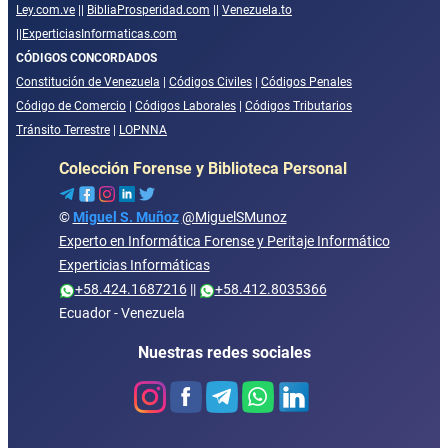
Ley.com.ve
||
BibliaProsperidad.com
||
Venezuela.to
||
ExperticiasInformaticas.com
CÓDIGOS CONCORDADOS
Constitución de Venezuela
|
Códigos Civiles
|
Códigos Penales
Código de Comercio
|
Códigos Laborales
|
Códigos Tributarios
Tránsito Terrestre
|
LOPNNA
Colección Forense y Biblioteca Personal
©
Miguel S. Muñoz
@MiguelSMunoz
Experto en Informática Forense y Peritaje Informático
Experticias Informáticas
+58.424.1687216
||
+58.412.8035366
Ecuador - Venezuela
Nuestras redes sociales