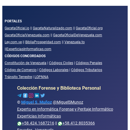
PORTALES
GacetaOficial.io
||
GacetaNaturalizado.com
||
GacetaOficial.org
GacetaOficialVenezuela.com
||
GacetaOficialDeVenezuela.com
Ley.com.ve
||
BibliaProsperidad.com
||
Venezuela.to
||
ExperticiasInformaticas.com
CÓDIGOS CONCORDADOS
Constitución de Venezuela
|
Códigos Civiles
|
Códigos Penales
Código de Comercio
|
Códigos Laborales
|
Códigos Tributarios
Tránsito Terrestre
|
LOPNNA
Colección Forense y Biblioteca Personal
©
Miguel S. Muñoz
@MiguelSMunoz
Experto en Informática Forense y Peritaje Informático
Experticias Informáticas
+58.424.1687216
||
+58.412.8035366