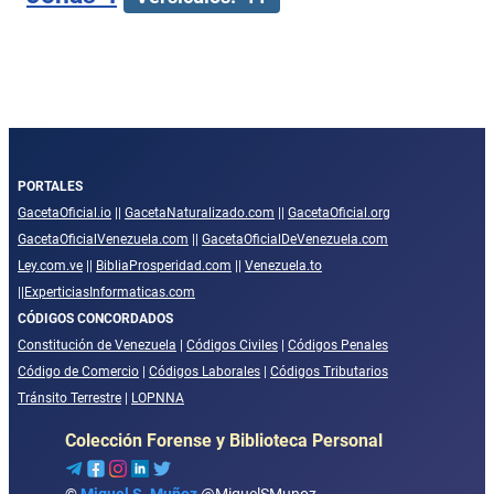
PORTALES
GacetaOficial.io
||
GacetaNaturalizado.com
||
GacetaOficial.org
GacetaOficialVenezuela.com
||
GacetaOficialDeVenezuela.com
Ley.com.ve
||
BibliaProsperidad.com
||
Venezuela.to
||
ExperticiasInformaticas.com
CÓDIGOS CONCORDADOS
Constitución de Venezuela
|
Códigos Civiles
|
Códigos Penales
Código de Comercio
|
Códigos Laborales
|
Códigos Tributarios
Tránsito Terrestre
|
LOPNNA
Colección Forense y Biblioteca Personal
©
Miguel S. Muñoz
@MiguelSMunoz