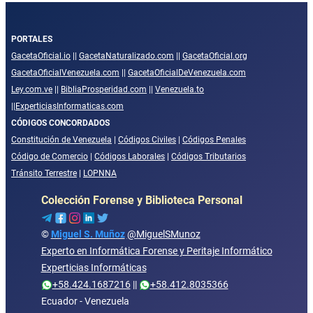
PORTALES
GacetaOficial.io
||
GacetaNaturalizado.com
||
GacetaOficial.org
GacetaOficialVenezuela.com
||
GacetaOficialDeVenezuela.com
Ley.com.ve
||
BibliaProsperidad.com
||
Venezuela.to
||
ExperticiasInformaticas.com
CÓDIGOS CONCORDADOS
Constitución de Venezuela
|
Códigos Civiles
|
Códigos Penales
Código de Comercio
|
Códigos Laborales
|
Códigos Tributarios
Tránsito Terrestre
|
LOPNNA
Colección Forense y Biblioteca Personal
©
Miguel S. Muñoz
@MiguelSMunoz
Experto en Informática Forense y Peritaje Informático
Experticias Informáticas
+58.424.1687216
||
+58.412.8035366
Ecuador - Venezuela