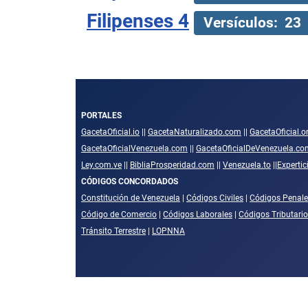
Filipenses 4
Versículos: 23
PORTALES
GacetaOficial.io
||
GacetaNaturalizado.com
||
GacetaOficial.o
GacetaOficialVenezuela.com
||
GacetaOficialDeVenezuela.co
Ley.com.ve
||
BibliaProsperidad.com
||
Venezuela.to
||
Experti
CÓDIGOS CONCORDADOS
Constitución de Venezuela
|
Códigos Civiles
|
Códigos Penale
Código de Comercio
|
Códigos Laborales
|
Códigos Tributari
Tránsito Terrestre
|
LOPNNA