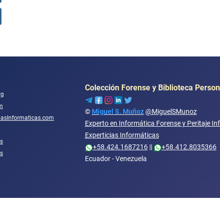
Colección Forense y Biblioteca Person
rg
m
©
Miguel S. Muñoz
@MiguelSMunoz
ciasInformaticas.com
Experto en Informática Forense y Peritaje In
Experticias Informáticas
s
+58.424.1687216
||
+58.412.8035366
os
Ecuador - Venezuela