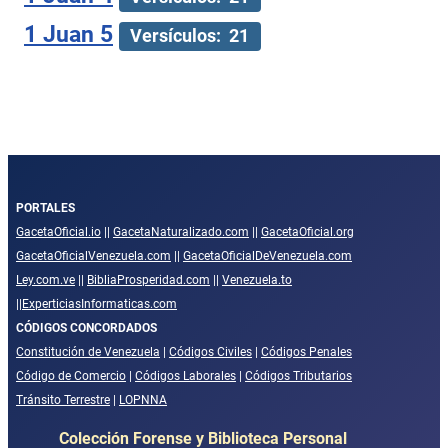
1 Juan 5
Versículos: 21
PORTALES
GacetaOficial.io
||
GacetaNaturalizado.com
||
GacetaOficial.org
GacetaOficialVenezuela.com
||
GacetaOficialDeVenezuela.com
Ley.com.ve
||
BibliaProsperidad.com
||
Venezuela.to
||
ExperticiasInformaticas.com
CÓDIGOS CONCORDADOS
Constitución de Venezuela
|
Códigos Civiles
|
Códigos Penales
Código de Comercio
|
Códigos Laborales
|
Códigos Tributarios
Tránsito Terrestre
|
LOPNNA
Colección Forense y Biblioteca Personal