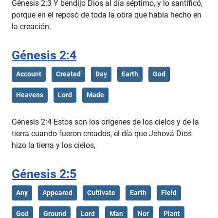
Génesis 2:3 Y bendijo Dios al día séptimo, y lo santificó,
porque en él reposó de toda la obra que había hecho en
la creación.
Génesis 2:4
Account
Created
Day
Earth
God
Heavens
Lord
Made
Génesis 2:4 Estos son los orígenes de los cielos y de la
tierra cuando fueron creados, el día que Jehová Dios
hizo la tierra y los cielos,
Génesis 2:5
Any
Appeared
Cultivate
Earth
Field
God
Ground
Lord
Man
Nor
Plant