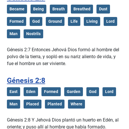
Became
Being
Breath
Breathed
Dust
Formed
God
Ground
Life
Living
Lord
Man
Nostrils
Génesis 2:7 Entonces Jehová Dios formó al hombre del
polvo de la tierra, y sopló en su nariz aliento de vida, y
fue el hombre un ser viviente.
Génesis 2:8
East
Eden
Formed
Garden
God
Lord
Man
Placed
Planted
Where
Génesis 2:8 Y Jehová Dios plantó un huerto en Edén, al
oriente; y puso allí al hombre que había formado.