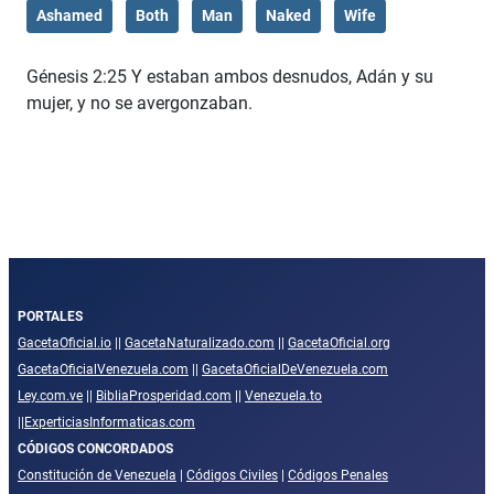
Ashamed
Both
Man
Naked
Wife
Génesis 2:25 Y estaban ambos desnudos, Adán y su
mujer, y no se avergonzaban.
PORTALES
GacetaOficial.io
||
GacetaNaturalizado.com
||
GacetaOficial.org
GacetaOficialVenezuela.com
||
GacetaOficialDeVenezuela.com
Ley.com.ve
||
BibliaProsperidad.com
||
Venezuela.to
||
ExperticiasInformaticas.com
CÓDIGOS CONCORDADOS
Constitución de Venezuela
|
Códigos Civiles
|
Códigos Penales