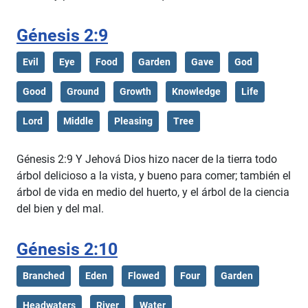
Génesis 2:9
Evil
Eye
Food
Garden
Gave
God
Good
Ground
Growth
Knowledge
Life
Lord
Middle
Pleasing
Tree
Génesis 2:9 Y Jehová Dios hizo nacer de la tierra todo
árbol delicioso a la vista, y bueno para comer; también el
árbol de vida en medio del huerto, y el árbol de la ciencia
del bien y del mal.
Génesis 2:10
Branched
Eden
Flowed
Four
Garden
Headwaters
River
Water