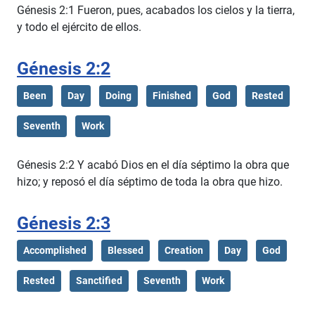
Génesis 2:1 Fueron, pues, acabados los cielos y la tierra,
y todo el ejército de ellos.
Génesis 2:2
Been
Day
Doing
Finished
God
Rested
Seventh
Work
Génesis 2:2 Y acabó Dios en el día séptimo la obra que
hizo; y reposó el día séptimo de toda la obra que hizo.
Génesis 2:3
Accomplished
Blessed
Creation
Day
God
Rested
Sanctified
Seventh
Work