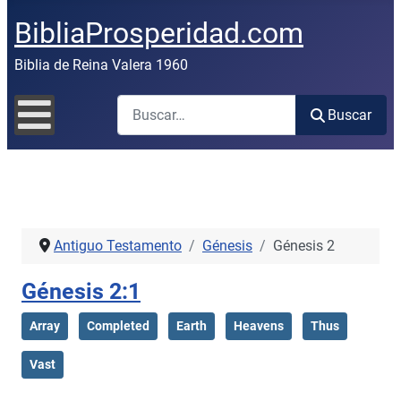
BibliaProsperidad.com
Biblia de Reina Valera 1960
Buscar
Buscar
Antiguo Testamento
Génesis
Génesis 2
Génesis 2:1
Array
Completed
Earth
Heavens
Thus
Vast