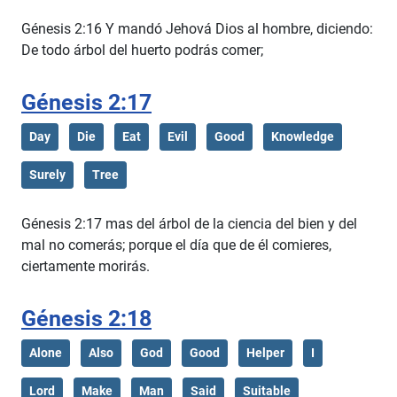
Génesis 2:16 Y mandó Jehová Dios al hombre, diciendo:
De todo árbol del huerto podrás comer;
Génesis 2:17
Day
Die
Eat
Evil
Good
Knowledge
Surely
Tree
Génesis 2:17 mas del árbol de la ciencia del bien y del
mal no comerás; porque el día que de él comieres,
ciertamente morirás.
Génesis 2:18
Alone
Also
God
Good
Helper
I
Lord
Make
Man
Said
Suitable