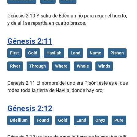
Génesis 2:10 Y salía de Edén un río para regar el huerto,
y de allí se repartía en cuatro brazos.
Génesis 2:11
First
Gold
Havilah
Land
Name
Pishon
River
Through
Where
Whole
Winds
Génesis 2:11 El nombre del uno era Pisón; éste es el que
rodea toda la tierra de Havila, donde hay oro;
Génesis 2:12
Bdellium
Found
Gold
Land
Onyx
Pure