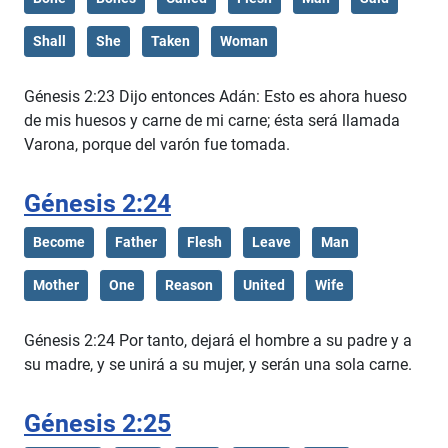
Shall
She
Taken
Woman
Génesis 2:23 Dijo entonces Adán: Esto es ahora hueso
de mis huesos y carne de mi carne; ésta será llamada
Varona, porque del varón fue tomada.
Génesis 2:24
Become
Father
Flesh
Leave
Man
Mother
One
Reason
United
Wife
Génesis 2:24 Por tanto, dejará el hombre a su padre y a
su madre, y se unirá a su mujer, y serán una sola carne.
Génesis 2:25