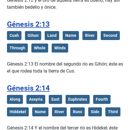
Génesis 2:12 y el oro de aquella tierra es bueno; hay allí
también bedelio y ónice.
Génesis 2:13
Cush
Gihon
Land
Name
River
Second
Through
Whole
Winds
Génesis 2:13 El nombre del segundo río es Gihón; éste es
el que rodea toda la tierra de Cus.
Génesis 2:14
Along
Assyria
East
Euphrates
Fourth
Hiddekel
Name
River
Runs
Side
Third
Génesis 2:14 Y el nombre del tercer río es Hidekel; éste