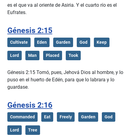
es el que va al oriente de Asiria. Y el cuarto río es el
Eufrates.
Génesis 2:15
Cultivate
Eden
Garden
God
Keep
Lord
Man
Placed
Took
Génesis 2:15 Tomó, pues, Jehová Dios al hombre, y lo
puso en el huerto de Edén, para que lo labrara y lo
guardase.
Génesis 2:16
Commanded
Eat
Freely
Garden
God
Lord
Tree