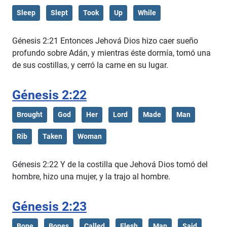
Sleep
Slept
Took
Up
While
Génesis 2:21 Entonces Jehová Dios hizo caer sueño
profundo sobre Adán, y mientras éste dormía, tomó una
de sus costillas, y cerró la carne en su lugar.
Génesis 2:22
Brought
God
Her
Lord
Made
Man
Rib
Taken
Woman
Génesis 2:22 Y de la costilla que Jehová Dios tomó del
hombre, hizo una mujer, y la trajo al hombre.
Génesis 2:23
Bone
Bones
Called
Flesh
Man
Said