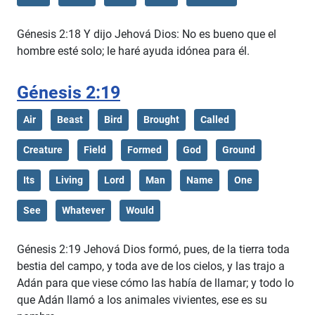
Génesis 2:18 Y dijo Jehová Dios: No es bueno que el
hombre esté solo; le haré ayuda idónea para él.
Génesis 2:19
Air
Beast
Bird
Brought
Called
Creature
Field
Formed
God
Ground
Its
Living
Lord
Man
Name
One
See
Whatever
Would
Génesis 2:19 Jehová Dios formó, pues, de la tierra toda
bestia del campo, y toda ave de los cielos, y las trajo a
Adán para que viese cómo las había de llamar; y todo lo
que Adán llamó a los animales vivientes, ese es su