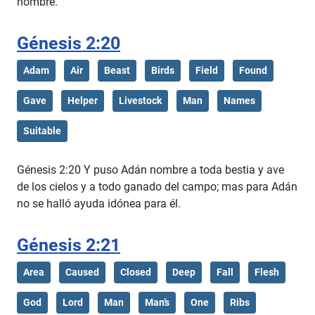
nombre.
Génesis 2:20
Adam
Air
Beast
Birds
Field
Found
Gave
Helper
Livestock
Man
Names
Suitable
Génesis 2:20 Y puso Adán nombre a toda bestia y ave
de los cielos y a todo ganado del campo; mas para Adán
no se halló ayuda idónea para él.
Génesis 2:21
Area
Caused
Closed
Deep
Fall
Flesh
God
Lord
Man
Man’s
One
Ribs