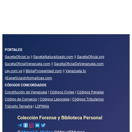
PORTALES
GacetaOficial.io
||
GacetaNaturalizado.com
||
GacetaOficial.org
GacetaOficialVenezuela.com
||
GacetaOficialDeVenezuela.com
Ley.com.ve
||
BibliaProsperidad.com
||
Venezuela.to
||
ExperticiasInformaticas.com
CÓDIGOS CONCORDADOS
Constitución de Venezuela
|
Códigos Civiles
|
Códigos Penales
Código de Comercio
|
Códigos Laborales
|
Códigos Tributarios
Tránsito Terrestre
|
LOPNNA
Colección Forense y Biblioteca Personal