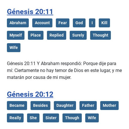
Génesis 20:11
Abraham
Account
Fear
God
I
Kill
Myself
Place
Replied
Surely
Thought
Wife
Génesis 20:11 Y Abraham respondió: Porque dije para
mí: Ciertamente no hay temor de Dios en este lugar, y me
matarán por causa de mi mujer.
Génesis 20:12
Became
Besides
Daughter
Father
Mother
Really
She
Sister
Though
Wife