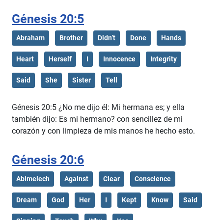
Génesis 20:5
Abraham
Brother
Didn’t
Done
Hands
Heart
Herself
I
Innocence
Integrity
Said
She
Sister
Tell
Génesis 20:5 ¿No me dijo él: Mi hermana es; y ella
también dijo: Es mi hermano? con sencillez de mi
corazón y con limpieza de mis manos he hecho esto.
Génesis 20:6
Abimelech
Against
Clear
Conscience
Dream
God
Her
I
Kept
Know
Said