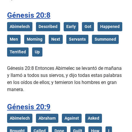
Génesis 20:8
Abimelech
Described
Early
Got
Happened
Men
Morning
Next
Servants
Summoned
Terrified
Up
Génesis 20:8 Entonces Abimelec se levantó de mañana
y llamó a todos sus siervos, y dijo todas estas palabras
en los oídos de ellos; y temieron los hombres en gran
manera.
Génesis 20:9
Abimelech
Abraham
Against
Asked
Brought
Called
Done
Guilt
How
I