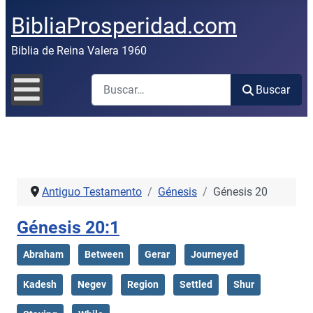
BibliaProsperidad.com
Biblia de Reina Valera 1960
Buscar
Buscar
Antiguo Testamento
Génesis
Génesis 20
Génesis 20:1
Abraham
Between
Gerar
Journeyed
Kadesh
Negev
Region
Settled
Shur