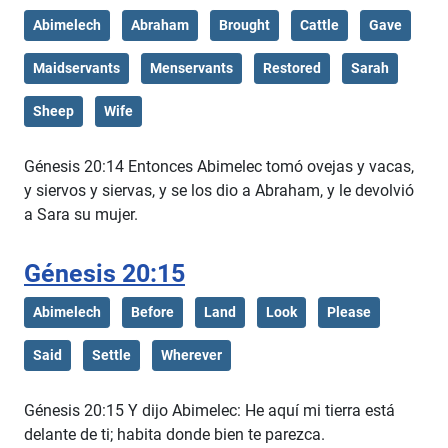
Abimelech
Abraham
Brought
Cattle
Gave
Maidservants
Menservants
Restored
Sarah
Sheep
Wife
Génesis 20:14 Entonces Abimelec tomó ovejas y vacas,
y siervos y siervas, y se los dio a Abraham, y le devolvió
a Sara su mujer.
Génesis 20:15
Abimelech
Before
Land
Look
Please
Said
Settle
Wherever
Génesis 20:15 Y dijo Abimelec: He aquí mi tierra está
delante de ti; habita donde bien te parezca.