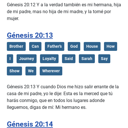
Génesis 20:12 Y a la verdad también es mi hermana, hija
de mi padre, mas no hija de mi madre, y la tomé por
mujer.
Génesis 20:13
Brother
Can
Father’s
God
House
How
I
Journey
Loyalty
Said
Sarah
Say
Show
We
Wherever
Génesis 20:13 Y cuando Dios me hizo salir errante de la
casa de mi padre, yo le dije: Esta es la merced que tú
harás conmigo, que en todos los lugares adonde
lleguemos, digas de mí: Mi hermano es.
Génesis 20:14