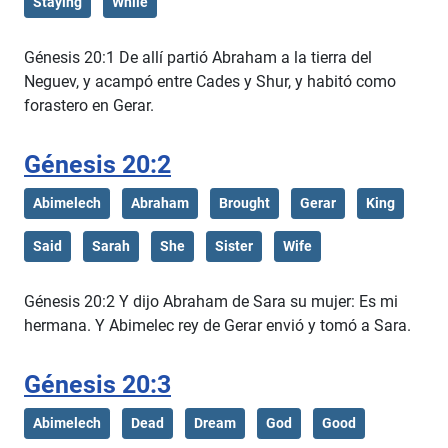
Staying
While
Génesis 20:1 De allí partió Abraham a la tierra del
Neguev, y acampó entre Cades y Shur, y habitó como
forastero en Gerar.
Génesis 20:2
Abimelech
Abraham
Brought
Gerar
King
Said
Sarah
She
Sister
Wife
Génesis 20:2 Y dijo Abraham de Sara su mujer: Es mi
hermana. Y Abimelec rey de Gerar envió y tomó a Sara.
Génesis 20:3
Abimelech
Dead
Dream
God
Good