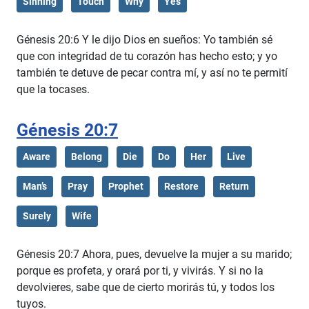
Sinning
Touch
Why
Yes
Génesis 20:6 Y le dijo Dios en sueños: Yo también sé
que con integridad de tu corazón has hecho esto; y yo
también te detuve de pecar contra mí, y así no te permití
que la tocases.
Génesis 20:7
Aware
Belong
Die
Do
Her
Live
Man’s
Pray
Prophet
Restore
Return
Surely
Wife
Génesis 20:7 Ahora, pues, devuelve la mujer a su marido;
porque es profeta, y orará por ti, y vivirás. Y si no la
devolvieres, sabe que de cierto morirás tú, y todos los
tuyos.