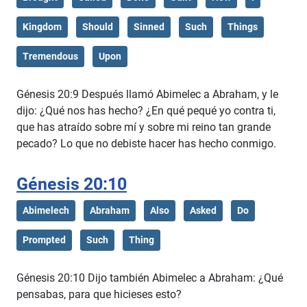
Kingdom
Should
Sinned
Such
Things
Tremendous
Upon
Génesis 20:9 Después llamó Abimelec a Abraham, y le
dijo: ¿Qué nos has hecho? ¿En qué pequé yo contra ti,
que has atraído sobre mí y sobre mi reino tan grande
pecado? Lo que no debiste hacer has hecho conmigo.
Génesis 20:10
Abimelech
Abraham
Also
Asked
Do
Prompted
Such
Thing
Génesis 20:10 Dijo también Abimelec a Abraham: ¿Qué
pensabas, para que hicieses esto?