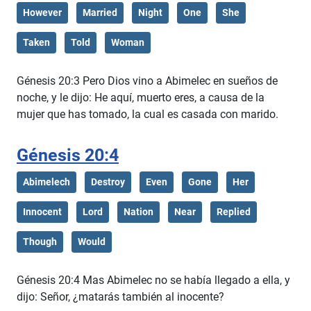
However
Married
Night
One
She
Taken
Told
Woman
Génesis 20:3 Pero Dios vino a Abimelec en sueños de
noche, y le dijo: He aquí, muerto eres, a causa de la
mujer que has tomado, la cual es casada con marido.
Génesis 20:4
Abimelech
Destroy
Even
Gone
Her
Innocent
Lord
Nation
Near
Replied
Though
Would
Génesis 20:4 Mas Abimelec no se había llegado a ella, y
dijo: Señor, ¿matarás también al inocente?