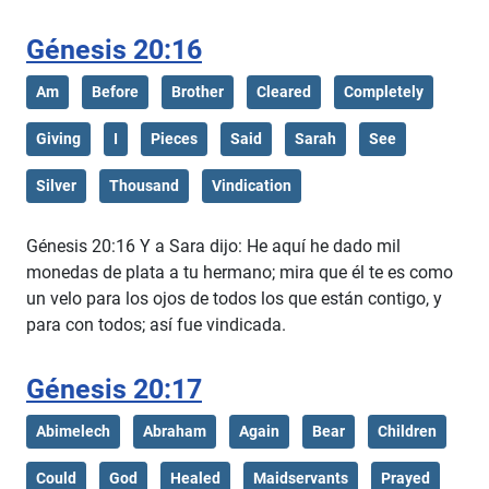
Génesis 20:16
Am
Before
Brother
Cleared
Completely
Giving
I
Pieces
Said
Sarah
See
Silver
Thousand
Vindication
Génesis 20:16 Y a Sara dijo: He aquí he dado mil
monedas de plata a tu hermano; mira que él te es como
un velo para los ojos de todos los que están contigo, y
para con todos; así fue vindicada.
Génesis 20:17
Abimelech
Abraham
Again
Bear
Children
Could
God
Healed
Maidservants
Prayed