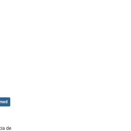
med
cia de