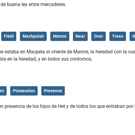
a, de buena ley entre mercaderes.
Field
Machpelah
Mamre
Near
Over
Trees
W
e estaba en Macpela al oriente de Mamre, la heredad con la cu
bía en la heredad, y en todos sus contornos,
tes
Possession
Presence
presencia de los hijos de Het y de todos los que entraban por 