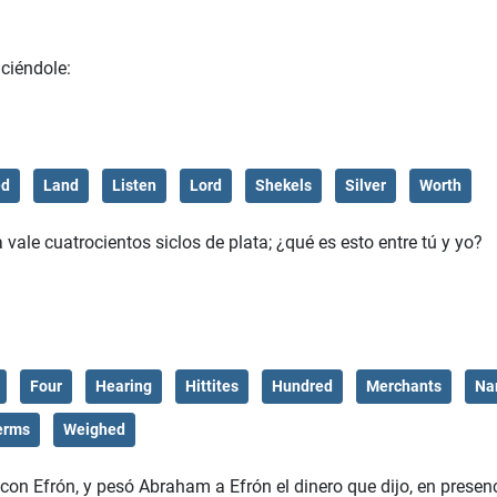
ciéndole:
ed
Land
Listen
Lord
Shekels
Silver
Worth
vale cuatrocientos siclos de plata; ¿qué es esto entre tú y yo?
Four
Hearing
Hittites
Hundred
Merchants
Na
erms
Weighed
n Efrón, y pesó Abraham a Efrón el dinero que dijo, en presen