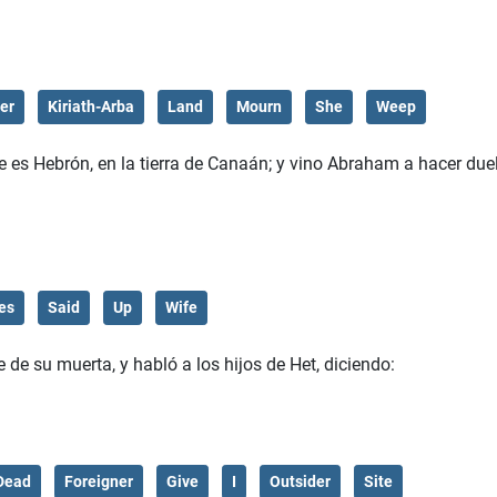
er
Kiriath-Arba
Land
Mourn
She
Weep
e es Hebrón, en la tierra de Canaán; y vino Abraham a hacer due
tes
Said
Up
Wife
de su muerta, y habló a los hijos de Het, diciendo:
Dead
Foreigner
Give
I
Outsider
Site