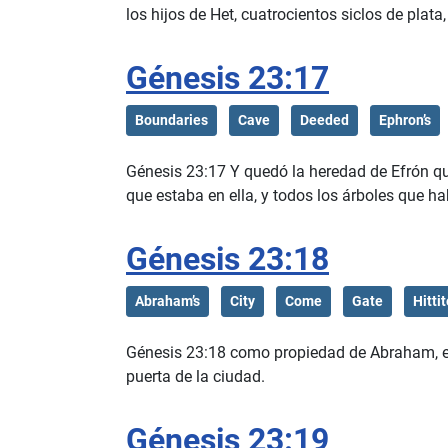
los hijos de Het, cuatrocientos siclos de plat
Génesis 23:17
Boundaries
Cave
Deeded
Ephron’s
Génesis 23:17 Y quedó la heredad de Efrón qu
que estaba en ella, y todos los árboles que ha
Génesis 23:18
Abraham’s
City
Come
Gate
Hitti
Génesis 23:18 como propiedad de Abraham, en 
puerta de la ciudad.
Génesis 23:19