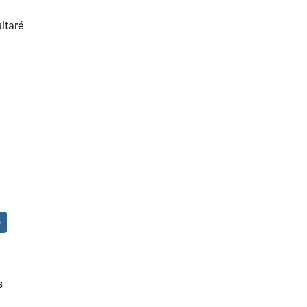
ltaré
b
s