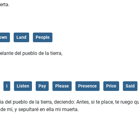
erta.
own
Land
People
ante del pueblo de la tierra,
I
Listen
Pay
Please
Presence
Price
Said
 del pueblo de la tierra, deciendo: Antes, si te place, te ruego 
 de mí, y sepultaré en ella mi muerta.