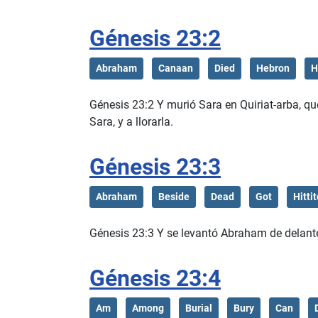
Génesis 23:2
Abraham
Canaan
Died
Hebron
H
Génesis 23:2 Y murió Sara en Quiriat-arba, qu
Sara, y a llorarla.
Génesis 23:3
Abraham
Beside
Dead
Got
Hitti
Génesis 23:3 Y se levantó Abraham de delante 
Génesis 23:4
Am
Among
Burial
Bury
Can