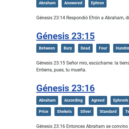
Abraham
Answered
Ephron
Génesis 23:14 Respondió Efrón a Abraham, di
Génesis 23:15
Between
Bury
Dead
Four
Hundr
Génesis 23:15 Señor mío, escúchame: la tierra 
Entierra, pues, tu muerta.
Génesis 23:16
Abraham
According
Agreed
Ephron’s
Price
Shekels
Silver
Standard
T
Génesis 23:16 Entonces Abraham se convino co