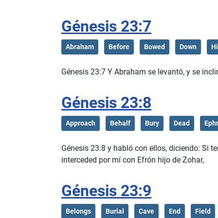
Génesis 23:7
Abraham
Before
Bowed
Down
Hi
Génesis 23:7 Y Abraham se levantó, y se inclinó
Génesis 23:8
Approach
Behalf
Bury
Dead
Eph
Génesis 23:8 y habló con ellos, diciendo: Si t
interceded por mí con Efrón hijo de Zohar,
Génesis 23:9
Belongs
Burial
Cave
End
Field