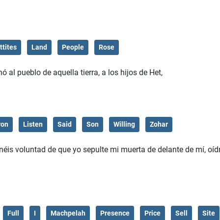
ttites
Land
People
Rose
 al pueblo de aquella tierra, a los hijos de Het,
ron
Listen
Said
Son
Willing
Zohar
enéis voluntad de que yo sepulte mi muerta de delante de mí, oíd
Full
I
Machpelah
Presence
Price
Sell
Site