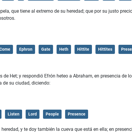
la, que tiene al extremo de su heredad; que por su justo preci
osotros.
Come
Ephron
Gate
Heth
Hittite
Hittites
Pres
os de Het; y respondió Efrón heteo a Abraham, en presencia de lo
a de su ciudad, diciendo:
Listen
Lord
People
Presence
 heredad, y te doy también la cueva que está en ella; en presenc