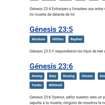
Génesis 23:4 Extranjero y forastero soy entre
mi muerta de delante de mí.
Génesis 23:5
Abraham
Hittites
Replied
Génesis 23:5 Y respondieron los hijos de Het a
Génesis 23:6
Among
Bury
Burying
Chosen
De
Tombs
Withhold
Génesis 23:6 Oyenos, señor nuestro; eres un p
sepulta a tu muerta; ninguno de nosotros te ne