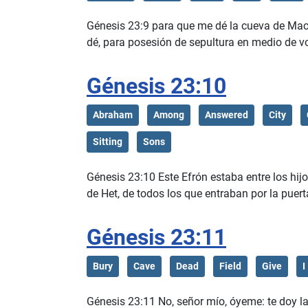
Génesis 23:9 para que me dé la cueva de Macpe
dé, para posesión de sepultura en medio de v
Génesis 23:10
Abraham
Among
Answered
City
Sitting
Sons
Génesis 23:10 Este Efrón estaba entre los hij
de Het, de todos los que entraban por la puert
Génesis 23:11
Bury
Cave
Dead
Field
Give
I
Génesis 23:11 No, señor mío, óyeme: te doy la