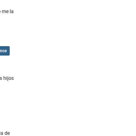
o me la
ence
s hijos
ia de