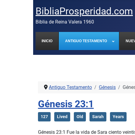
BibliaProsperidad.com
Biblia de Reina Valera 1960
INICIO
ANTIGUO TESTAMENTO
NUE
Antiguo Testamento
Génesis
Génes
Génesis 23:1
127
Lived
Old
Sarah
Years
Génesis 23:1 Fue la vida de Sara ciento veinti