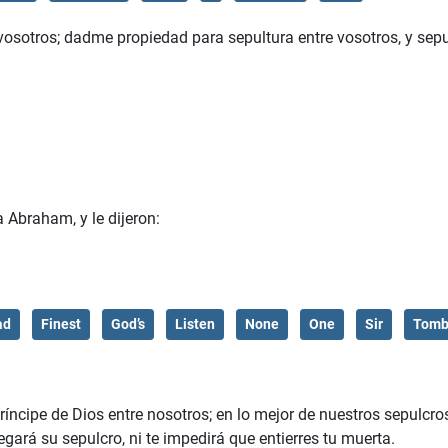
 vosotros; dadme propiedad para sepultura entre vosotros, y sepu
 Abraham, y le dijeron:
ad
Finest
God’s
Listen
None
One
Sir
Tom
ríncipe de Dios entre nosotros; en lo mejor de nuestros sepulcro
gará su sepulcro, ni te impedirá que entierres tu muerta.