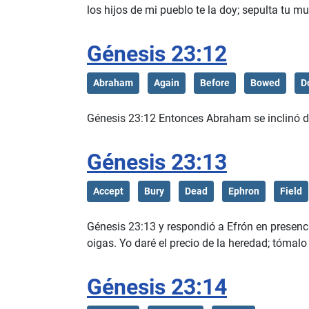
los hijos de mi pueblo te la doy; sepulta tu mu
Génesis 23:12
Abraham
Again
Before
Bowed
D
Génesis 23:12 Entonces Abraham se inclinó del
Génesis 23:13
Accept
Bury
Dead
Ephron
Field
Génesis 23:13 y respondió a Efrón en presencia
oigas. Yo daré el precio de la heredad; tómalo
Génesis 23:14