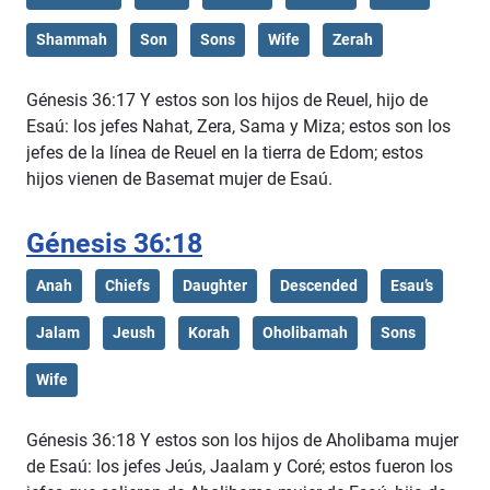
Shammah
Son
Sons
Wife
Zerah
Génesis 36:17 Y estos son los hijos de Reuel, hijo de
Esaú: los jefes Nahat, Zera, Sama y Miza; estos son los
jefes de la línea de Reuel en la tierra de Edom; estos
hijos vienen de Basemat mujer de Esaú.
Génesis 36:18
Anah
Chiefs
Daughter
Descended
Esau’s
Jalam
Jeush
Korah
Oholibamah
Sons
Wife
Génesis 36:18 Y estos son los hijos de Aholibama mujer
de Esaú: los jefes Jeús, Jaalam y Coré; estos fueron los