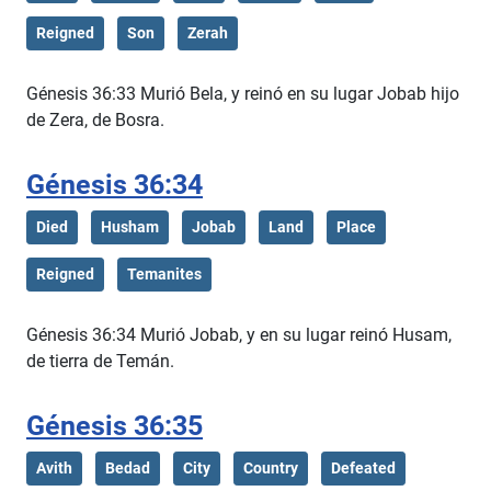
Reigned
Son
Zerah
Génesis 36:33 Murió Bela, y reinó en su lugar Jobab hijo
de Zera, de Bosra.
Génesis 36:34
Died
Husham
Jobab
Land
Place
Reigned
Temanites
Génesis 36:34 Murió Jobab, y en su lugar reinó Husam,
de tierra de Temán.
Génesis 36:35
Avith
Bedad
City
Country
Defeated