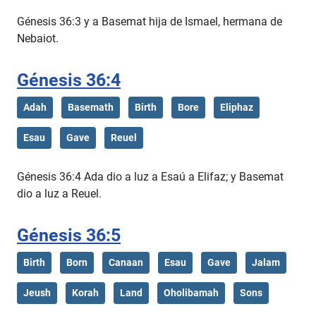
Génesis 36:3 y a Basemat hija de Ismael, hermana de
Nebaiot.
Génesis 36:4
Adah
Basemath
Birth
Bore
Eliphaz
Esau
Gave
Reuel
Génesis 36:4 Ada dio a luz a Esaú a Elifaz; y Basemat
dio a luz a Reuel.
Génesis 36:5
Birth
Born
Canaan
Esau
Gave
Jalam
Jeush
Korah
Land
Oholibamah
Sons