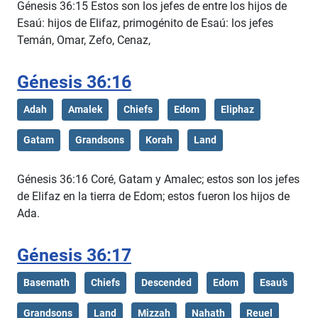
Génesis 36:15 Estos son los jefes de entre los hijos de
Esaú: hijos de Elifaz, primogénito de Esaú: los jefes
Temán, Omar, Zefo, Cenaz,
Génesis 36:16
Adah
Amalek
Chiefs
Edom
Eliphaz
Gatam
Grandsons
Korah
Land
Génesis 36:16 Coré, Gatam y Amalec; estos son los jefes
de Elifaz en la tierra de Edom; estos fueron los hijos de
Ada.
Génesis 36:17
Basemath
Chiefs
Descended
Edom
Esau’s
Grandsons
Land
Mizzah
Nahath
Reuel