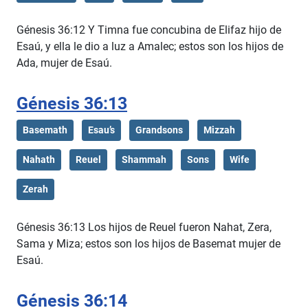
Génesis 36:12 Y Timna fue concubina de Elifaz hijo de
Esaú, y ella le dio a luz a Amalec; estos son los hijos de
Ada, mujer de Esaú.
Génesis 36:13
Basemath
Esau’s
Grandsons
Mizzah
Nahath
Reuel
Shammah
Sons
Wife
Zerah
Génesis 36:13 Los hijos de Reuel fueron Nahat, Zera,
Sama y Miza; estos son los hijos de Basemat mujer de
Esaú.
Génesis 36:14