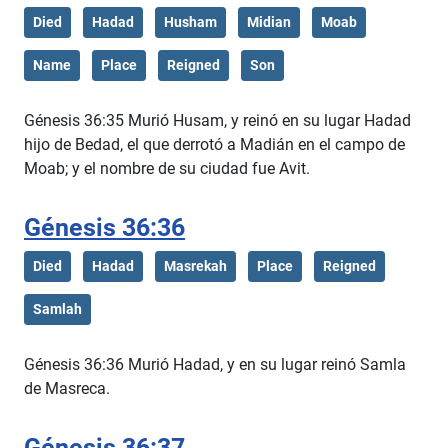
Died
Hadad
Husham
Midian
Moab
Name
Place
Reigned
Son
Génesis 36:35 Murió Husam, y reinó en su lugar Hadad
hijo de Bedad, el que derrotó a Madián en el campo de
Moab; y el nombre de su ciudad fue Avit.
Génesis 36:36
Died
Hadad
Masrekah
Place
Reigned
Samlah
Génesis 36:36 Murió Hadad, y en su lugar reinó Samla
de Masreca.
Génesis 36:37