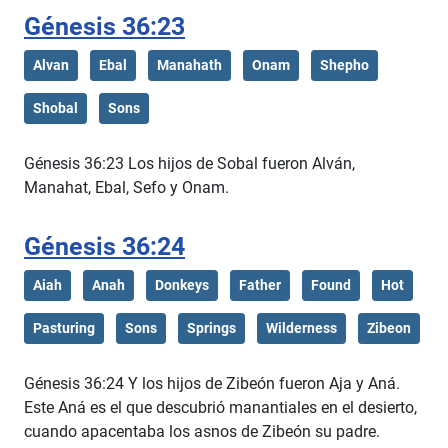
Génesis 36:23
Alvan
Ebal
Manahath
Onam
Shepho
Shobal
Sons
Génesis 36:23 Los hijos de Sobal fueron Alván,
Manahat, Ebal, Sefo y Onam.
Génesis 36:24
Aiah
Anah
Donkeys
Father
Found
Hot
Pasturing
Sons
Springs
Wilderness
Zibeon
Génesis 36:24 Y los hijos de Zibeón fueron Aja y Aná.
Este Aná es el que descubrió manantiales en el desierto,
cuando apacentaba los asnos de Zibeón su padre.