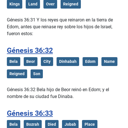
Kings
Land
Over
Reigned
Génesis 36:31 Y los reyes que reinaron en la tierra de
Edom, antes que reinase rey sobre los hijos de Israel,
fueron estos:
Génesis 36:32
Bela
Beor
City
Dinhabah
Edom
Name
Reigned
Son
Génesis 36:32 Bela hijo de Beor reinó en Edom; y el
nombre de su ciudad fue Dinaba.
Génesis 36:33
Bela
Bozrah
Died
Jobab
Place