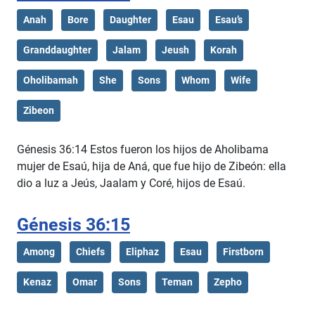
Anah
Bore
Daughter
Esau
Esau’s
Granddaughter
Jalam
Jeush
Korah
Oholibamah
She
Sons
Whom
Wife
Zibeon
Génesis 36:14 Estos fueron los hijos de Aholibama
mujer de Esaú, hija de Aná, que fue hijo de Zibeón: ella
dio a luz a Jeús, Jaalam y Coré, hijos de Esaú.
Génesis 36:15
Among
Chiefs
Eliphaz
Esau
Firstborn
Kenaz
Omar
Sons
Teman
Zepho