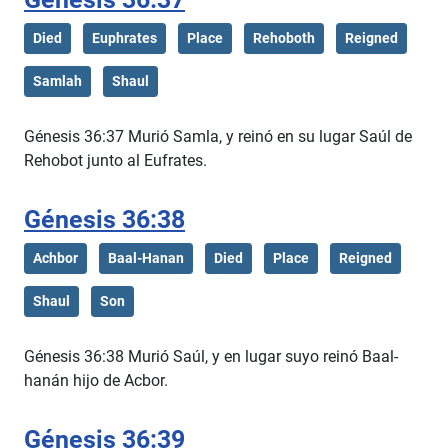
Died
Euphrates
Place
Rehoboth
Reigned
Samlah
Shaul
Génesis 36:37 Murió Samla, y reinó en su lugar Saúl de
Rehobot junto al Eufrates.
Génesis 36:38
Achbor
Baal-Hanan
Died
Place
Reigned
Shaul
Son
Génesis 36:38 Murió Saúl, y en lugar suyo reinó Baal-
hanán hijo de Acbor.
Génesis 36:39