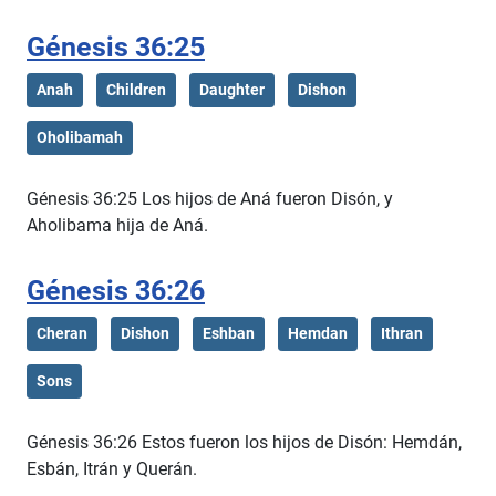
Génesis 36:25
Anah
Children
Daughter
Dishon
Oholibamah
Génesis 36:25 Los hijos de Aná fueron Disón, y
Aholibama hija de Aná.
Génesis 36:26
Cheran
Dishon
Eshban
Hemdan
Ithran
Sons
Génesis 36:26 Estos fueron los hijos de Disón: Hemdán,
Esbán, Itrán y Querán.