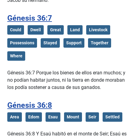
Jacob su hermano.
Génesis 36:7
Could
Dwell
Great
Land
Livestock
Possessions
Stayed
Support
Together
Where
Génesis 36:7 Porque los bienes de ellos eran muchos; y
no podían habitar juntos, ni la tierra en donde moraban
los podía sostener a causa de sus ganados.
Génesis 36:8
Area
Edom
Esau
Mount
Seir
Settled
Génesis 36:8 Y Esaú habitó en el monte de Seir; Esaú es