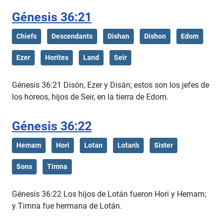
Génesis 36:21
Chiefs
Descendants
Dishan
Dishon
Edom
Ezer
Horites
Land
Seir
Génesis 36:21 Disón, Ezer y Disán; estos son los jefes de
los horeos, hijos de Seir, en la tierra de Edom.
Génesis 36:22
Hemam
Hori
Lotan
Lotan’s
Sister
Sons
Timna
Génesis 36:22 Los hijos de Lotán fueron Hori y Hemam;
y Timna fue hermana de Lotán.