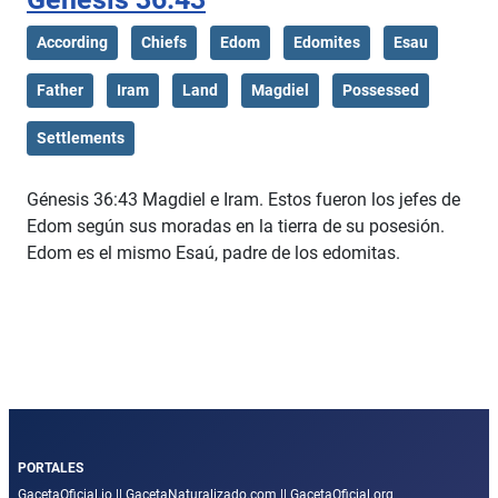
According
Chiefs
Edom
Edomites
Esau
Father
Iram
Land
Magdiel
Possessed
Settlements
Génesis 36:43 Magdiel e Iram. Estos fueron los jefes de
Edom según sus moradas en la tierra de su posesión.
Edom es el mismo Esaú, padre de los edomitas.
PORTALES
GacetaOficial.io
||
GacetaNaturalizado.com
||
GacetaOficial.org