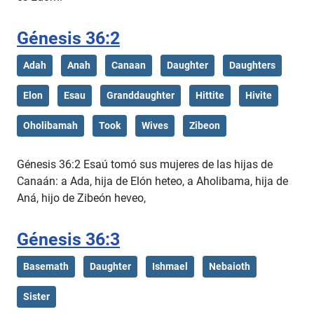
Génesis 36:2
Adah
Anah
Canaan
Daughter
Daughters
Elon
Esau
Granddaughter
Hittite
Hivite
Oholibamah
Took
Wives
Zibeon
Génesis 36:2 Esaú tomó sus mujeres de las hijas de
Canaán: a Ada, hija de Elón heteo, a Aholibama, hija de
Aná, hijo de Zibeón heveo,
Génesis 36:3
Basemath
Daughter
Ishmael
Nebaioth
Sister