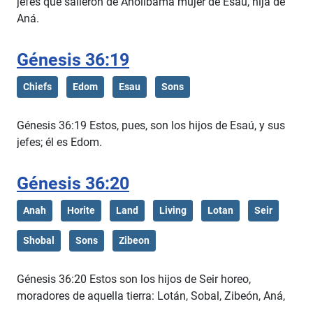
jefes que salieron de Aholibama mujer de Esaú, hija de
Aná.
Génesis 36:19
Chiefs
Edom
Esau
Sons
Génesis 36:19 Estos, pues, son los hijos de Esaú, y sus
jefes; él es Edom.
Génesis 36:20
Anah
Horite
Land
Living
Lotan
Seir
Shobal
Sons
Zibeon
Génesis 36:20 Estos son los hijos de Seir horeo,
moradores de aquella tierra: Lotán, Sobal, Zibeón, Aná,