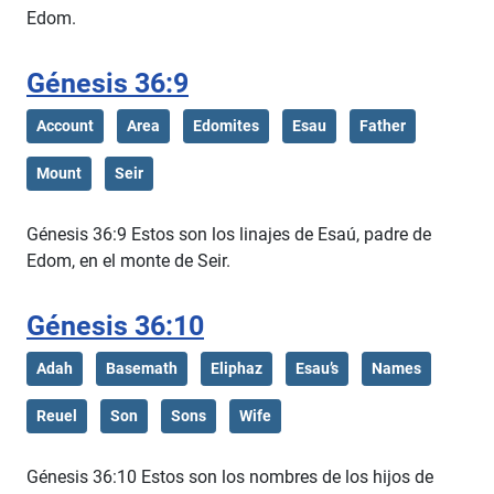
Edom.
Génesis 36:9
Account
Area
Edomites
Esau
Father
Mount
Seir
Génesis 36:9 Estos son los linajes de Esaú, padre de
Edom, en el monte de Seir.
Génesis 36:10
Adah
Basemath
Eliphaz
Esau’s
Names
Reuel
Son
Sons
Wife
Génesis 36:10 Estos son los nombres de los hijos de