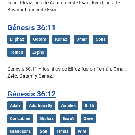
Esaú: Elifaz, hijo de Ada mujer de Esaú; Reuel, hijo de
Basemat mujer de Esaú.
Génesis 36:11
Eliphaz
Gatam
Kenaz
Omar
Sons
Teman
Zepho
Génesis 36:11 Y los hijos de Elifaz fueron Temán, Omar,
Zefo, Gatam y Cenaz.
Génesis 36:12
Adah
Additionally
Amalek
Birth
Concubine
Eliphaz
Esau’s
Gave
Grandsons
Son
Timna
Wife