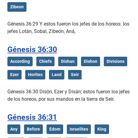
Zibeon
Génesis 36:29 Y estos fueron los jefes de los horeos: los
jefes Lotán, Sobal, Zibeón, Aná,
Génesis 36:30
According
Chiefs
Dishan
Dishon
Divisions
Ezer
Horites
Land
Seir
Génesis 36:30 Disón, Ezer y Disán; estos fueron los jefes
de los horeos, por sus mandos en la tierra de Seir.
Génesis 36:31
Any
Before
Edom
Israelites
King