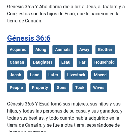
Génesis 36:5 Y Aholibama dio a luz a Jeús, a Jaalam y a
Coré; estos son los hijos de Esaú, que le nacieron en la
tierra de Canaán.
Génesis 36:6
Acquired
Along
Animals
Away
Brother
Canaan
Daughters
Esau
Far
Household
Jacob
Land
Later
Livestock
Moved
People
Property
Sons
Took
Wives
Génesis 36:6 Y Esaú tomó sus mujeres, sus hijos y sus
hijas, y todas las personas de su casa, y sus ganados, y
todas sus bestias, y todo cuanto había adquirido en la
tierra de Canaán, y se fue a otra tierra, separándose de