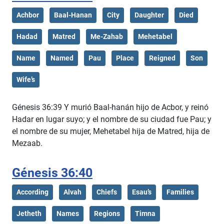
Achbor
Baal-Hanan
City
Daughter
Died
Hadad
Matred
Me-Zahab
Mehetabel
Name
Named
Pau
Place
Reigned
Son
Wife’s
Génesis 36:39 Y murió Baal-hanán hijo de Acbor, y reinó
Hadar en lugar suyo; y el nombre de su ciudad fue Pau; y
el nombre de su mujer, Mehetabel hija de Matred, hija de
Mezaab.
Génesis 36:40
According
Alvah
Chiefs
Esau’s
Families
Jetheth
Names
Regions
Timna