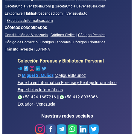
GacetaOficialVenezuela.com
||
GacetaOficialDeVenezuela.com
Ley.com.ve
||
BibliaProsperidad.com
||
Venezuela.to
||
ExperticiasInformaticas.com
CÓDIGOS CONCORDADOS
Constitución de Venezuela
|
Códigos Civiles
|
Códigos Penales
Código de Comercio
|
Códigos Laborales
|
Códigos Tributarios
Tránsito Terrestre
|
LOPNNA
Colección Forense y Biblioteca Personal
©
Miguel S. Muñoz
@MiguelSMunoz
Experto en Informática Forense y Peritaje Informático
Experticias Informáticas
+58.424.1687216
||
+58.412.8035366
Ecuador - Venezuela
Nuestras redes sociales