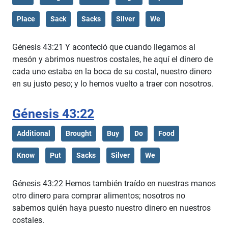
Place
Sack
Sacks
Silver
We
Génesis 43:21 Y aconteció que cuando llegamos al
mesón y abrimos nuestros costales, he aquí el dinero de
cada uno estaba en la boca de su costal, nuestro dinero
en su justo peso; y lo hemos vuelto a traer con nosotros.
Génesis 43:22
Additional
Brought
Buy
Do
Food
Know
Put
Sacks
Silver
We
Génesis 43:22 Hemos también traído en nuestras manos
otro dinero para comprar alimentos; nosotros no
sabemos quién haya puesto nuestro dinero en nuestros
costales.