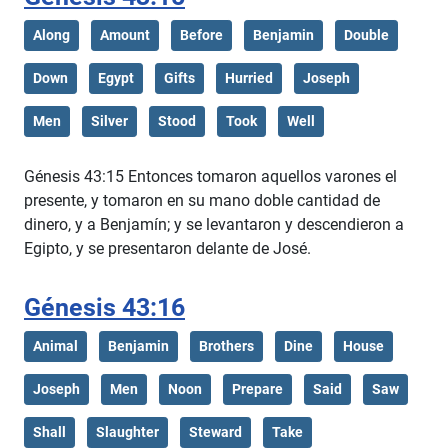
Along
Amount
Before
Benjamin
Double
Down
Egypt
Gifts
Hurried
Joseph
Men
Silver
Stood
Took
Well
Génesis 43:15 Entonces tomaron aquellos varones el
presente, y tomaron en su mano doble cantidad de
dinero, y a Benjamín; y se levantaron y descendieron a
Egipto, y se presentaron delante de José.
Génesis 43:16
Animal
Benjamin
Brothers
Dine
House
Joseph
Men
Noon
Prepare
Said
Saw
Shall
Slaughter
Steward
Take