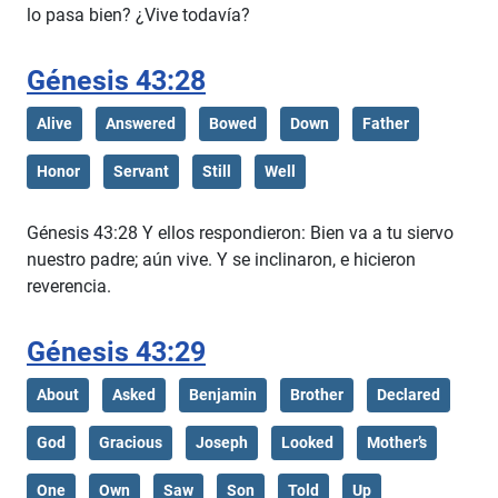
lo pasa bien? ¿Vive todavía?
Génesis 43:28
Alive
Answered
Bowed
Down
Father
Honor
Servant
Still
Well
Génesis 43:28 Y ellos respondieron: Bien va a tu siervo
nuestro padre; aún vive. Y se inclinaron, e hicieron
reverencia.
Génesis 43:29
About
Asked
Benjamin
Brother
Declared
God
Gracious
Joseph
Looked
Mother’s
One
Own
Saw
Son
Told
Up