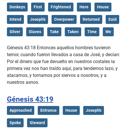
Donkeys
First
Frightened
Here
House
Intend
Joseph’s
Overpower
Returned
Said
Silver
Slaves
Take
Taken
Time
We
Génesis 43:18 Entonces aquellos hombres tuvieron
temor, cuando fueron llevados a casa de José, y decían:
Por el dinero que fue devuelto en nuestros costales la
primera vez nos han traído aquí, para tendernos lazo, y
atacarnos, y tomarnos por siervos a nosotros, y a
nuestros asnos.
Génesis 43:19
Approached
Entrance
House
Joseph’s
Spoke
Steward