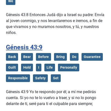
We
Génesis 43:8 Entonces Judá dijo a Israel su padre: Envía
al joven conmigo, y nos levantaremos e iremos, a fin de
que vivamos y no muramos nosotros, y tú, y nuestros
niños.
Génesis 43:9
Back
Bear
Before
Bring
Do
Guarantee
Guilt
Hold
I
Life
Personally
Responsible
Safety
Set
Génesis 43:9 Yo te respondo por él; a mí me pedirás
cuenta. Si yo no te lo vuelvo a traer, y si no lo pongo
delante de ti, seré para ti el culpable para siempre;