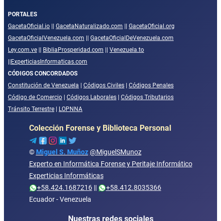
PORTALES
GacetaOficial.io
||
GacetaNaturalizado.com
||
GacetaOficial.org
GacetaOficialVenezuela.com
||
GacetaOficialDeVenezuela.com
Ley.com.ve
||
BibliaProsperidad.com
||
Venezuela.to
||
ExperticiasInformaticas.com
CÓDIGOS CONCORDADOS
Constitución de Venezuela
|
Códigos Civiles
|
Códigos Penales
Código de Comercio
|
Códigos Laborales
|
Códigos Tributarios
Tránsito Terrestre
|
LOPNNA
Colección Forense y Biblioteca Personal
©
Miguel S. Muñoz
@MiguelSMunoz
Experto en Informática Forense y Peritaje Informático
Experticias Informáticas
+58.424.1687216
||
+58.412.8035366
Ecuador - Venezuela
Nuestras redes sociales