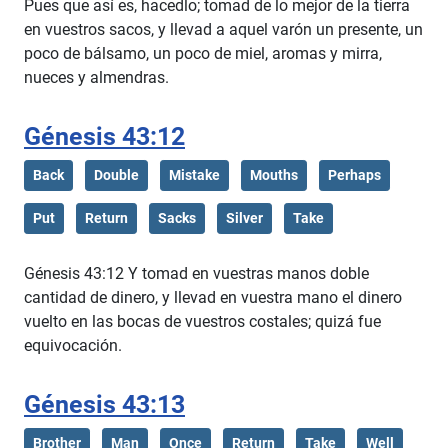
Pues que así es, hacedlo; tomad de lo mejor de la tierra
en vuestros sacos, y llevad a aquel varón un presente, un
poco de bálsamo, un poco de miel, aromas y mirra,
nueces y almendras.
Génesis 43:12
Back
Double
Mistake
Mouths
Perhaps
Put
Return
Sacks
Silver
Take
Génesis 43:12 Y tomad en vuestras manos doble
cantidad de dinero, y llevad en vuestra mano el dinero
vuelto en las bocas de vuestros costales; quizá fue
equivocación.
Génesis 43:13
Brother
Man
Once
Return
Take
Well