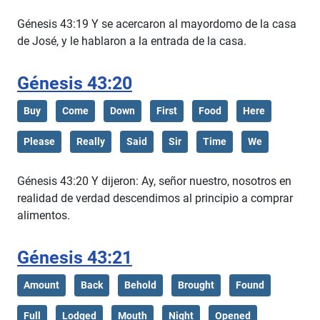
Génesis 43:19 Y se acercaron al mayordomo de la casa
de José, y le hablaron a la entrada de la casa.
Génesis 43:20
Buy
Come
Down
First
Food
Here
Please
Really
Said
Sir
Time
We
Génesis 43:20 Y dijeron: Ay, señor nuestro, nosotros en
realidad de verdad descendimos al principio a comprar
alimentos.
Génesis 43:21
Amount
Back
Behold
Brought
Found
Full
Lodged
Mouth
Night
Opened