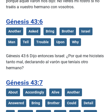
porque aquel varón nos dijo: No veréis mi rostro si no
traéis a vuestro hermano con vosotros.
Génesis 43:6
Another
Asked
Bring
Brother
Israel
Man
Tell
Trouble
Upon
Why
Génesis 43:6 Dijo entonces Israel: ¿Por qué me hicisteis
tanto mal, declarando al varón que teníais otro
hermano?
Génesis 43:7
About
Accordingly
Alive
Another
Answered
Bring
Brother
Could
Detail