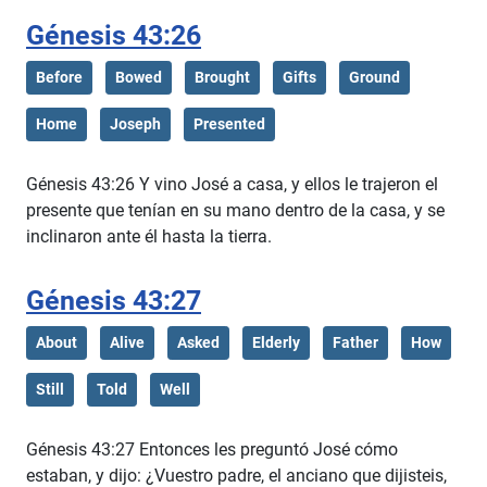
Génesis 43:26
Before
Bowed
Brought
Gifts
Ground
Home
Joseph
Presented
Génesis 43:26 Y vino José a casa, y ellos le trajeron el
presente que tenían en su mano dentro de la casa, y se
inclinaron ante él hasta la tierra.
Génesis 43:27
About
Alive
Asked
Elderly
Father
How
Still
Told
Well
Génesis 43:27 Entonces les preguntó José cómo
estaban, y dijo: ¿Vuestro padre, el anciano que dijisteis,