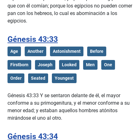
que con él comían; porque los egipcios no pueden comer
pan con los hebreos, lo cual es abominación a los
egipcios.
Génesis 43:33
Age
Another
Astonishment
Before
Firstborn
Joseph
Looked
Men
One
Order
Seated
Youngest
Génesis 43:33 Y se sentaron delante de él, el mayor
conforme a su primogenitura, y el menor conforme a su
menor edad; y estaban aquellos hombres atónitos
mirándose el uno al otro.
Génesis 43:34