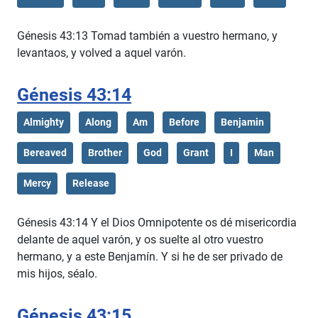
Génesis 43:13 Tomad también a vuestro hermano, y
levantaos, y volved a aquel varón.
Génesis 43:14
Almighty
Along
Am
Before
Benjamin
Bereaved
Brother
God
Grant
I
Man
Mercy
Release
Génesis 43:14 Y el Dios Omnipotente os dé misericordia
delante de aquel varón, y os suelte al otro vuestro
hermano, y a este Benjamín. Y si he de ser privado de
mis hijos, séalo.
Génesis 43:15