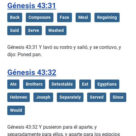
Génesis 43:31
Back
Composure
Face
Meal
Regaining
Said
Serve
Washed
Génesis 43:31 Y lavó su rostro y salió, y se contuvo, y
dijo: Poned pan.
Génesis 43:32
Ate
Brothers
Detestable
Eat
Egyptians
Hebrews
Joseph
Separately
Served
Since
Would
Génesis 43:32 Y pusieron para él aparte, y
separadamente para ellos, y aparte para los egipcios