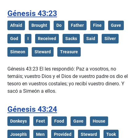
Génesis 43:23
Afraid
Brought
Do
Father
Fine
Gave
God
I
Received
Sacks
Said
Silver
Simeon
Steward
Treasure
Génesis 43:23 El les respondió: Paz a vosotros, no
temáis; vuestro Dios y el Dios de vuestro padre os dio el
tesoro en vuestros costales; yo recibí vuestro dinero. Y
sacó a Simeón a ellos.
Génesis 43:24
Donkeys
Feet
Food
Gave
House
Joseph’s
Men
Provided
Steward
Took