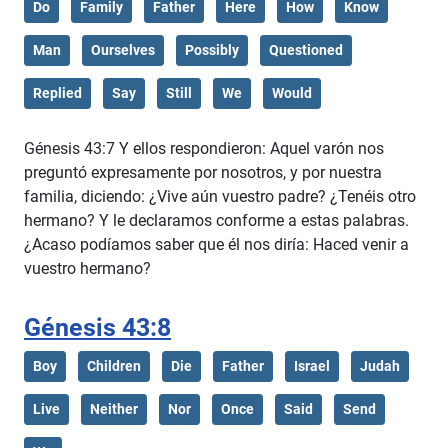
Do
Family
Father
Here
How
Know
Man
Ourselves
Possibly
Questioned
Replied
Say
Still
We
Would
Génesis 43:7 Y ellos respondieron: Aquel varón nos
preguntó expresamente por nosotros, y por nuestra
familia, diciendo: ¿Vive aún vuestro padre? ¿Tenéis otro
hermano? Y le declaramos conforme a estas palabras.
¿Acaso podíamos saber que él nos diría: Haced venir a
vuestro hermano?
Génesis 43:8
Boy
Children
Die
Father
Israel
Judah
Live
Neither
Nor
Once
Said
Send