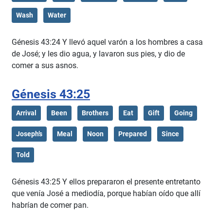
Wash
Water
Génesis 43:24 Y llevó aquel varón a los hombres a casa
de José; y les dio agua, y lavaron sus pies, y dio de
comer a sus asnos.
Génesis 43:25
Arrival
Been
Brothers
Eat
Gift
Going
Joseph’s
Meal
Noon
Prepared
Since
Told
Génesis 43:25 Y ellos prepararon el presente entretanto
que venía José a mediodía, porque habían oído que allí
habrían de comer pan.