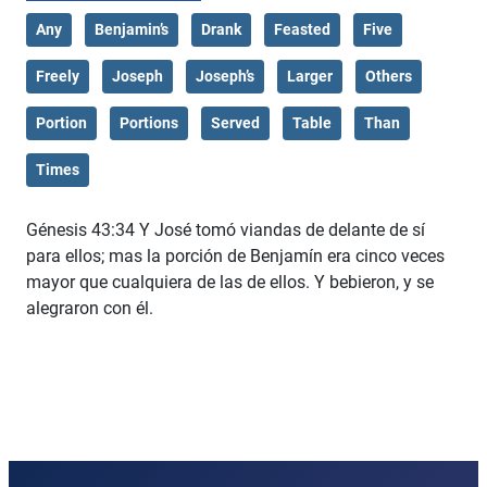
Any
Benjamin’s
Drank
Feasted
Five
Freely
Joseph
Joseph’s
Larger
Others
Portion
Portions
Served
Table
Than
Times
Génesis 43:34 Y José tomó viandas de delante de sí
para ellos; mas la porción de Benjamín era cinco veces
mayor que cualquiera de las de ellos. Y bebieron, y se
alegraron con él.