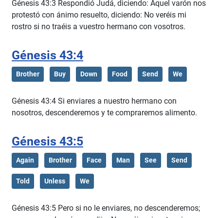
Génesis 43:3 Respondió Judá, diciendo: Aquel varón nos
protestó con ánimo resuelto, diciendo: No veréis mi
rostro si no traéis a vuestro hermano con vosotros.
Génesis 43:4
Brother
Buy
Down
Food
Send
We
Génesis 43:4 Si enviares a nuestro hermano con
nosotros, descenderemos y te compraremos alimento.
Génesis 43:5
Again
Brother
Face
Man
See
Send
Told
Unless
We
Génesis 43:5 Pero si no le enviares, no descenderemos;