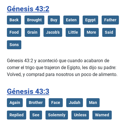
Génesis 43:2
Back
Brought
Buy
Eaten
Egypt
Father
Food
Grain
Jacob’s
Little
More
Said
Sons
Génesis 43:2 y aconteció que cuando acabaron de
comer el trigo que trajeron de Egipto, les dijo su padre:
Volved, y comprad para nosotros un poco de alimento.
Génesis 43:3
Again
Brother
Face
Judah
Man
Replied
See
Solemnly
Unless
Warned