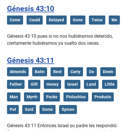
Génesis 43:10
Come
Could
Delayed
Gone
Twice
We
Génesis 43:10 pues si no nos hubiéramos detenido,
ciertamente hubiéramos ya vuelto dos veces.
Génesis 43:11
Almonds
Balm
Best
Carry
Do
Down
Father
Gift
Honey
Israel
Land
Little
Man
Myrrh
Packs
Pistachios
Products
Put
Said
Some
Spices
Génesis 43:11 Entonces Israel su padre les respondió: