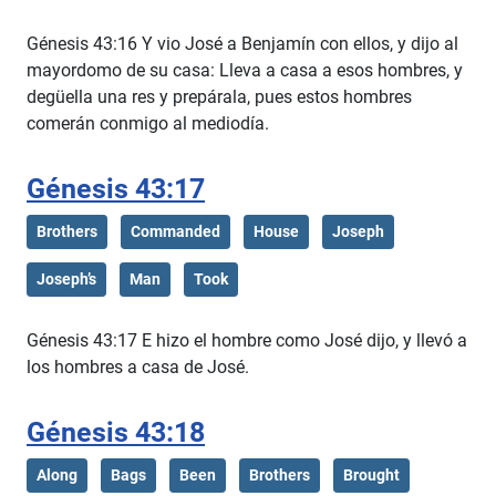
Génesis 43:16 Y vio José a Benjamín con ellos, y dijo al
mayordomo de su casa: Lleva a casa a esos hombres, y
degüella una res y prepárala, pues estos hombres
comerán conmigo al mediodía.
Génesis 43:17
Brothers
Commanded
House
Joseph
Joseph’s
Man
Took
Génesis 43:17 E hizo el hombre como José dijo, y llevó a
los hombres a casa de José.
Génesis 43:18
Along
Bags
Been
Brothers
Brought