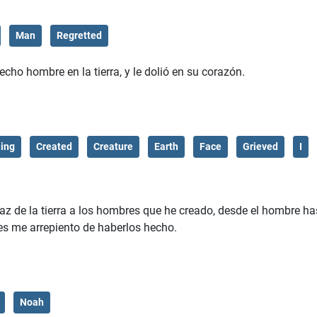
Man
Regretted
cho hombre en la tierra, y le dolió en su corazón.
ing
Created
Creature
Earth
Face
Grieved
I
faz de la tierra a los hombres que he creado, desde el hombre ha
 pues me arrepiento de haberlos hecho.
Noah