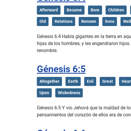
Afterward
Became
Bore
Children
Old
Relations
Renown
Sons
Wel
Génesis 6:4 Había gigantes en la tierra en aqu
hijas de los hombres, y les engendraron hijos
renombre.
Génesis 6:5
Altogether
Earth
Evil
Great
Hear
Upon
Wickedness
Génesis 6:5 Y vio Jehová que la maldad de los
pensamientos del corazón de ellos era de con