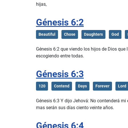
hijas,
Génesis 6:2
Beautiful
Chose
Daughters
God
Génesis 6:2 que viendo los hijos de Dios que 
escogiendo entre todas.
Génesis 6:3
120
Contend
Days
Forever
Lord
Génesis 6:3 Y dijo Jehová: No contenderá mi e
mas serán sus días ciento veinte años.
Génesis 6:4