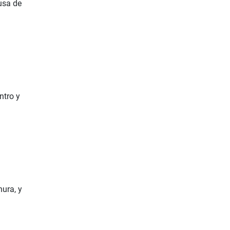
ausa de
ntro y
hura, y