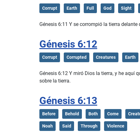
Corrupt
Earth
Full
God
Sight
Génesis 6:11 Y se corrompió la tierra delante d
Génesis 6:12
Corrupt
Corrupted
Creatures
Earth
Génesis 6:12 Y miró Dios la tierra, y he aqu
sobre la tierra.
Génesis 6:13
Before
Behold
Both
Come
Creat
Noah
Said
Through
Violence