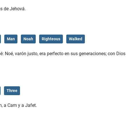
os de Jehová.
Man
Noah
Righteous
Walked
: Noé, varón justo, era perfecto en sus generaciones; con Dios
Three
m, a Cam y a Jafet.