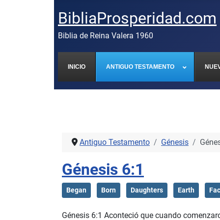
BibliaProsperidad.com
Biblia de Reina Valera 1960
INICIO
ANTIGUO TESTAMENTO
NUE
Antiguo Testamento
Génesis
Génes
Génesis 6:1
Began
Born
Daughters
Earth
Fa
Génesis 6:1 Aconteció que cuando comenzaron l