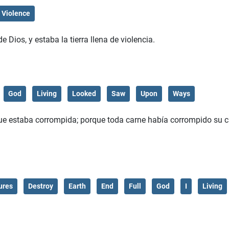
Violence
e Dios, y estaba la tierra llena de violencia.
God
Living
Looked
Saw
Upon
Ways
í que estaba corrompida; porque toda carne había corrompido su
ures
Destroy
Earth
End
Full
God
I
Living