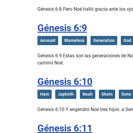
Génesis 6:8 Pero Noé halló gracia ante los oj
Génesis 6:9
Account
Blameless
Generation
God
Génesis 6:9 Estas son las generaciones de Noé
caminó Noé.
Génesis 6:10
Ham
Japheth
Noah
Shem
Sons
Génesis 6:10 Y engendró Noé tres hijos: a Se
Génesis 6:11