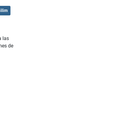
ilim
a las
ones de