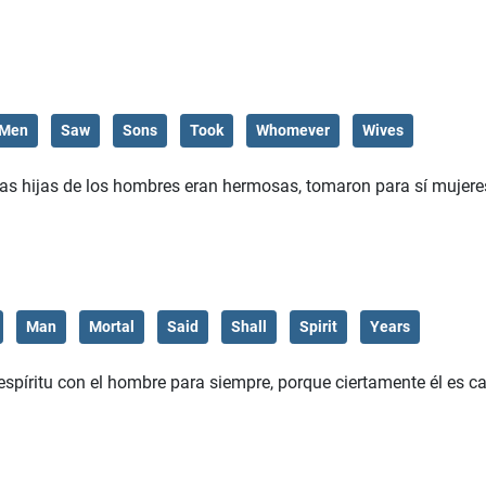
Men
Saw
Sons
Took
Whomever
Wives
las hijas de los hombres eran hermosas, tomaron para sí mujere
Man
Mortal
Said
Shall
Spirit
Years
spíritu con el hombre para siempre, porque ciertamente él es ca