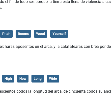
o el fin de todo ser, porque la tierra está llena de violencia a c
ra.
Pitch
Rooms
Wood
Yourself
; harás aposentos en el arca, y la calafatearás con brea por de
High
How
Long
Wide
escientos codos la longitud del arca, de cincuenta codos su anc