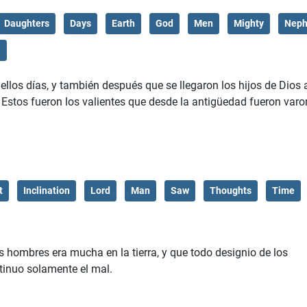
Daughters
Days
Earth
God
Men
Mighty
Neph
l
ellos días, y también después que se llegaron los hijos de Dios 
. Estos fueron los valientes que desde la antigüedad fueron var
t
Inclination
Lord
Man
Saw
Thoughts
Time
 hombres era mucha en la tierra, y que todo designio de los
tinuo solamente el mal.