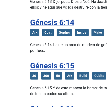
Génesis 6:13 Dijo, pues, Dios a Noé: He decidid
ellos; y he aquí que yo los destruiré con la tier
Génesis 6:14
Ark
Coat
Gopher
Inside
Make
Génesis 6:14 Hazte un arca de madera de gofer
por fuera.
Génesis 6:15
30
300
50
Ark
Build
Cubits
Génesis 6:15 Y de esta manera la harás: de tr
de treinta codos su altura.