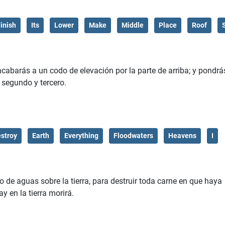
inish
Its
Lower
Make
Middle
Place
Roof
acabarás a un codo de elevación por la parte de arriba; y pondrá
, segundo y tercero.
stroy
Earth
Everything
Floodwaters
Heavens
I
o de aguas sobre la tierra, para destruir toda carne en que haya
ay en la tierra morirá.