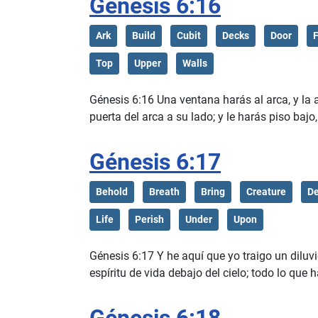
Génesis 6:16
Ark
Build
Cubit
Decks
Door
F
Top
Upper
Walls
Génesis 6:16 Una ventana harás al arca, y la 
puerta del arca a su lado; y le harás piso bajo
Génesis 6:17
Behold
Breath
Bring
Creature
De
Life
Perish
Under
Upon
Génesis 6:17 Y he aquí que yo traigo un diluvi
espíritu de vida debajo del cielo; todo lo que h