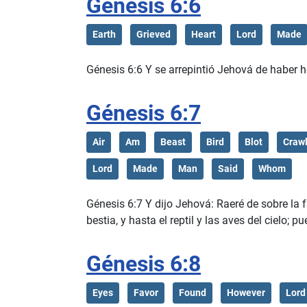
Génesis 6:6
Earth
Grieved
Heart
Lord
Made
Génesis 6:6 Y se arrepintió Jehová de haber he
Génesis 6:7
Air
Am
Beast
Bird
Blot
Crawl
Lord
Made
Man
Said
Whom
Génesis 6:7 Y dijo Jehová: Raeré de sobre la 
bestia, y hasta el reptil y las aves del cielo;
Génesis 6:8
Eyes
Favor
Found
However
Lord