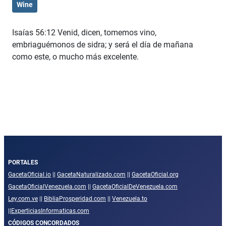
Wine
Isaías 56:12 Venid, dicen, tomemos vino,
embriaguémonos de sidra; y será el día de mañana
como este, o mucho más excelente.
PORTALES
GacetaOficial.io
||
GacetaNaturalizado.com
||
GacetaOficial.org
GacetaOficialVenezuela.com
||
GacetaOficialDeVenezuela.com
Ley.com.ve
||
BibliaProsperidad.com
||
Venezuela.to
||
ExperticiasInformaticas.com
CÓDIGOS CONCORDADOS