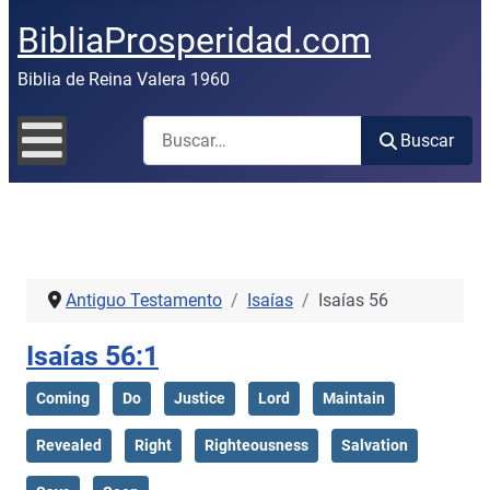
BibliaProsperidad.com
Biblia de Reina Valera 1960
Buscar
Buscar
Antiguo Testamento
Isaías
Isaías 56
Isaías 56:1
Coming
Do
Justice
Lord
Maintain
Revealed
Right
Righteousness
Salvation