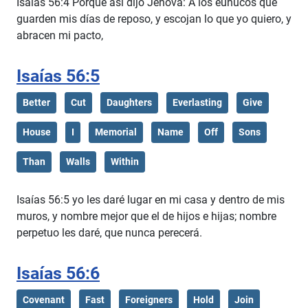
Isaías 56:4 Porque así dijo Jehová: A los eunucos que
guarden mis días de reposo, y escojan lo que yo quiero, y
abracen mi pacto,
Isaías 56:5
Better
Cut
Daughters
Everlasting
Give
House
I
Memorial
Name
Off
Sons
Than
Walls
Within
Isaías 56:5 yo les daré lugar en mi casa y dentro de mis
muros, y nombre mejor que el de hijos e hijas; nombre
perpetuo les daré, que nunca perecerá.
Isaías 56:6
Covenant
Fast
Foreigners
Hold
Join