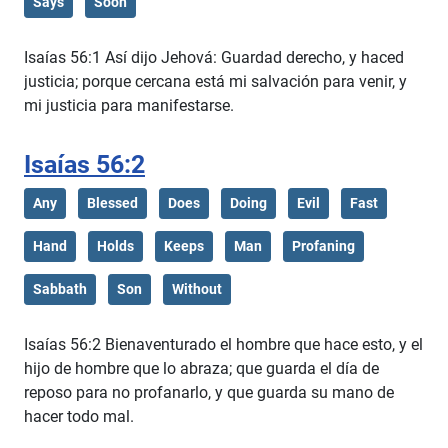
Says
Soon
Isaías 56:1 Así dijo Jehová: Guardad derecho, y haced
justicia; porque cercana está mi salvación para venir, y
mi justicia para manifestarse.
Isaías 56:2
Any
Blessed
Does
Doing
Evil
Fast
Hand
Holds
Keeps
Man
Profaning
Sabbath
Son
Without
Isaías 56:2 Bienaventurado el hombre que hace esto, y el
hijo de hombre que lo abraza; que guarda el día de
reposo para no profanarlo, y que guarda su mano de
hacer todo mal.