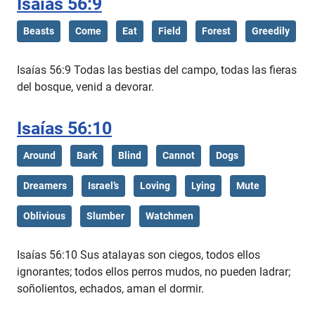
Isaías 56:9
Beasts
Come
Eat
Field
Forest
Greedily
Isaías 56:9 Todas las bestias del campo, todas las fieras
del bosque, venid a devorar.
Isaías 56:10
Around
Bark
Blind
Cannot
Dogs
Dreamers
Israel’s
Loving
Lying
Mute
Oblivious
Slumber
Watchmen
Isaías 56:10 Sus atalayas son ciegos, todos ellos
ignorantes; todos ellos perros mudos, no pueden ladrar;
soñolientos, echados, aman el dormir.