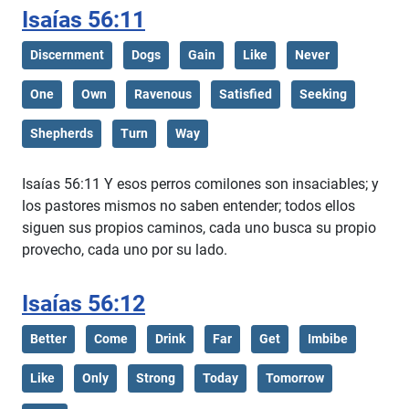
Isaías 56:11
Discernment
Dogs
Gain
Like
Never
One
Own
Ravenous
Satisfied
Seeking
Shepherds
Turn
Way
Isaías 56:11 Y esos perros comilones son insaciables; y
los pastores mismos no saben entender; todos ellos
siguen sus propios caminos, cada uno busca su propio
provecho, cada uno por su lado.
Isaías 56:12
Better
Come
Drink
Far
Get
Imbibe
Like
Only
Strong
Today
Tomorrow