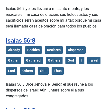
Isaías 56:7 yo los llevaré a mi santo monte, y los
recrearé en mi casa de oración; sus holocaustos y sus
sacrificios serán aceptos sobre mi altar; porque mi casa
será llamada casa de oración para todos los pueblos.
Isaías 56:8
Already
Besides
Declares
Dispersed
Gather
Gathered
Gathers
God
I
Israel
Lord
Others
Still
Thus
Isaías 56:8 Dice Jehová el Señor, el que reúne a los
dispersos de Israel: Aún juntaré sobre él a sus
congregados.