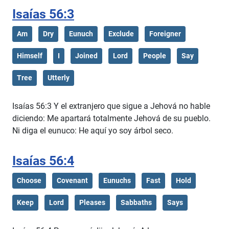
Isaías 56:3
Am
Dry
Eunuch
Exclude
Foreigner
Himself
I
Joined
Lord
People
Say
Tree
Utterly
Isaías 56:3 Y el extranjero que sigue a Jehová no hable
diciendo: Me apartará totalmente Jehová de su pueblo.
Ni diga el eunuco: He aquí yo soy árbol seco.
Isaías 56:4
Choose
Covenant
Eunuchs
Fast
Hold
Keep
Lord
Pleases
Sabbaths
Says