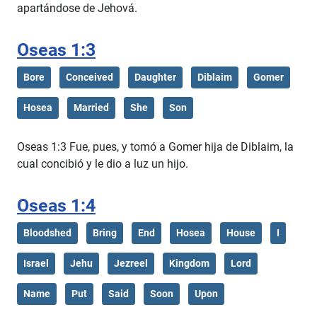
apartándose de Jehová.
Oseas 1:3
Bore
Conceived
Daughter
Diblaim
Gomer
Hosea
Married
She
Son
Oseas 1:3 Fue, pues, y tomó a Gomer hija de Diblaim, la
cual concibió y le dio a luz un hijo.
Oseas 1:4
Bloodshed
Bring
End
Hosea
House
I
Israel
Jehu
Jezreel
Kingdom
Lord
Name
Put
Said
Soon
Upon