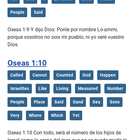
People
Said
Oseas 1:9 Y dijo Dios: Ponle por nombre Lo-ammi,
porque vosotros no sois mi pueblo, ni yo seré vuestro
Dios.
Oseas 1:10
Called
Cannot
Counted
God
Happen
Israelites
Like
Living
Measured
Number
People
Place
Said
Sand
Sea
Sons
Very
Where
Which
Yet
Oseas 1:10 Con todo, será el número de los hijos de