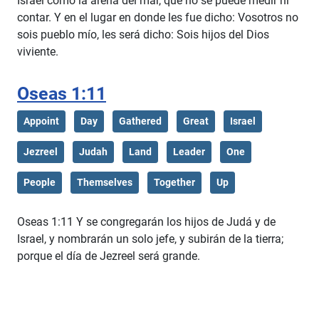
Israel como la arena del mar, que no se puede medir ni
contar. Y en el lugar en donde les fue dicho: Vosotros no
sois pueblo mío, les será dicho: Sois hijos del Dios
viviente.
Oseas 1:11
Appoint
Day
Gathered
Great
Israel
Jezreel
Judah
Land
Leader
One
People
Themselves
Together
Up
Oseas 1:11 Y se congregarán los hijos de Judá y de
Israel, y nombrarán un solo jefe, y subirán de la tierra;
porque el día de Jezreel será grande.