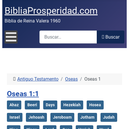
BibliaProsperidad.com
Biblia de Reina Valera 1960
Buscar
Buscar
Antiguo Testamento
Oseas
Oseas 1
Oseas 1:1
Ahaz
Beeri
Days
Hezekiah
Hosea
Israel
Jehoash
Jeroboam
Jotham
Judah