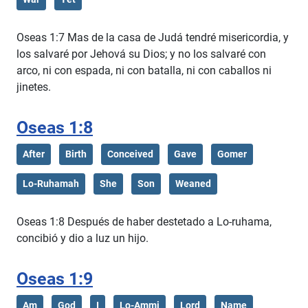
Oseas 1:7 Mas de la casa de Judá tendré misericordia, y
los salvaré por Jehová su Dios; y no los salvaré con
arco, ni con espada, ni con batalla, ni con caballos ni
jinetes.
Oseas 1:8
After
Birth
Conceived
Gave
Gomer
Lo-Ruhamah
She
Son
Weaned
Oseas 1:8 Después de haber destetado a Lo-ruhama,
concibió y dio a luz un hijo.
Oseas 1:9
Am
God
I
Lo-Ammi
Lord
Name