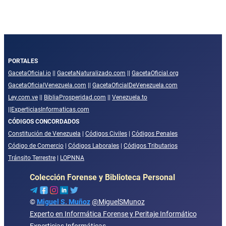
PORTALES
GacetaOficial.io
||
GacetaNaturalizado.com
||
GacetaOficial.org
GacetaOficialVenezuela.com
||
GacetaOficialDeVenezuela.com
Ley.com.ve
||
BibliaProsperidad.com
||
Venezuela.to
||
ExperticiasInformaticas.com
CÓDIGOS CONCORDADOS
Constitución de Venezuela
|
Códigos Civiles
|
Códigos Penales
Código de Comercio
|
Códigos Laborales
|
Códigos Tributarios
Tránsito Terrestre
|
LOPNNA
Colección Forense y Biblioteca Personal
©
Miguel S. Muñoz
@MiguelSMunoz
Experto en Informática Forense y Peritaje Informático