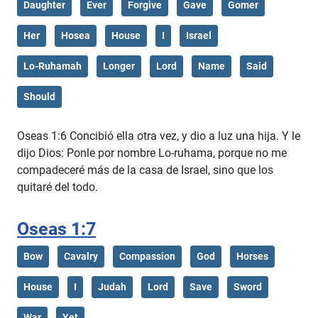
Daughter
Ever
Forgive
Gave
Gomer
Her
Hosea
House
I
Israel
Lo-Ruhamah
Longer
Lord
Name
Said
Should
Oseas 1:6 Concibió ella otra vez, y dio a luz una hija. Y le
dijo Dios: Ponle por nombre Lo-ruhama, porque no me
compadeceré más de la casa de Israel, sino que los
quitaré del todo.
Oseas 1:7
Bow
Cavalry
Compassion
God
Horses
House
I
Judah
Lord
Save
Sword
War
Yet