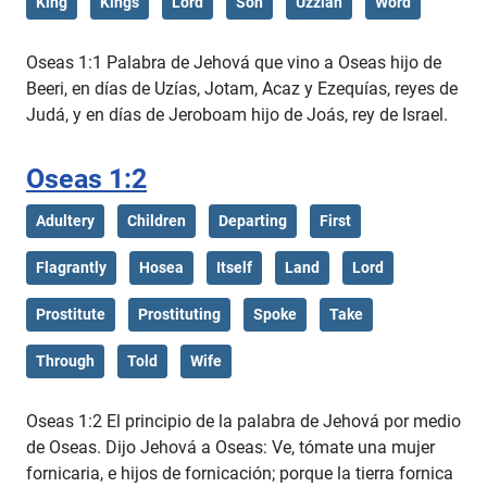
King
Kings
Lord
Son
Uzziah
Word
Oseas 1:1 Palabra de Jehová que vino a Oseas hijo de
Beeri, en días de Uzías, Jotam, Acaz y Ezequías, reyes de
Judá, y en días de Jeroboam hijo de Joás, rey de Israel.
Oseas 1:2
Adultery
Children
Departing
First
Flagrantly
Hosea
Itself
Land
Lord
Prostitute
Prostituting
Spoke
Take
Through
Told
Wife
Oseas 1:2 El principio de la palabra de Jehová por medio
de Oseas. Dijo Jehová a Oseas: Ve, tómate una mujer
fornicaria, e hijos de fornicación; porque la tierra fornica