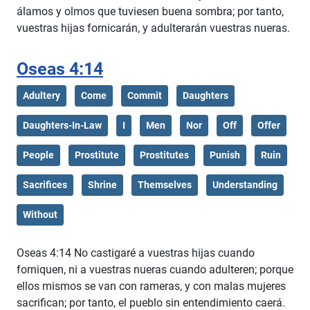
álamos y olmos que tuviesen buena sombra; por tanto,
vuestras hijas fornicarán, y adulterarán vuestras nueras.
Oseas 4:14
Adultery
Come
Commit
Daughters
Daughters-In-Law
I
Men
Nor
Off
Offer
People
Prostitute
Prostitutes
Punish
Ruin
Sacrifices
Shrine
Themselves
Understanding
Without
Oseas 4:14 No castigaré a vuestras hijas cuando
forniquen, ni a vuestras nueras cuando adulteren; porque
ellos mismos se van con rameras, y con malas mujeres
sacrifican; por tanto, el pueblo sin entendimiento caerá.