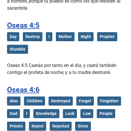
a hombre, porque tu pueblo es como los que resisten al
sacerdote.
Oseas 4:5
Day
Destroy
I
Mother
Night
Prophet
Stumble
Oseas 4:5 Caerás por tanto en el día, y caerá también
contigo el profeta de noche; y a tu madre destruiré.
Oseas 4:6
Also
Children
Destroyed
Forget
Forgotten
God
I
Knowledge
Lack
Law
People
Priests
Reject
Rejected
Since