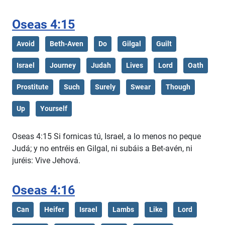
Oseas 4:15
Avoid
Beth-Aven
Do
Gilgal
Guilt
Israel
Journey
Judah
Lives
Lord
Oath
Prostitute
Such
Surely
Swear
Though
Up
Yourself
Oseas 4:15 Si fornicas tú, Israel, a lo menos no peque
Judá; y no entréis en Gilgal, ni subáis a Bet-avén, ni
juréis: Vive Jehová.
Oseas 4:16
Can
Heifer
Israel
Lambs
Like
Lord