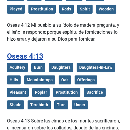
Played
Prostitution
Rods
Spirit
Wooden
Oseas 4:12 Mi pueblo a su ídolo de madera pregunta, y
el leño le responde; porque espíritu de fornicaciones lo
hizo errar, y dejaron a su Dios para fornicar.
Oseas 4:13
Adultery
Burn
Daughters
Daughters-In-Law
Hills
Mountaintops
Oak
Offerings
Pleasant
Poplar
Prostitution
Sacrifice
Shade
Terebinth
Turn
Under
Oseas 4:13 Sobre las cimas de los montes sacrificaron,
e incensaron sobre los collados, debajo de las encinas,