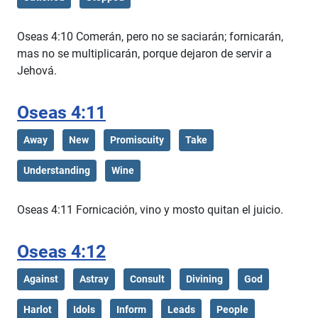
Oseas 4:10 Comerán, pero no se saciarán; fornicarán,
mas no se multiplicarán, porque dejaron de servir a
Jehová.
Oseas 4:11
Away
New
Promiscuity
Take
Understanding
Wine
Oseas 4:11 Fornicación, vino y mosto quitan el juicio.
Oseas 4:12
Against
Astray
Consult
Divining
God
Harlot
Idols
Inform
Leads
People