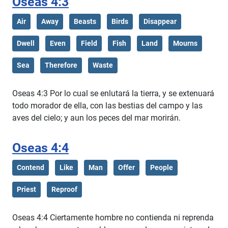
Oseas 4:3
Air
Away
Beasts
Birds
Disappear
Dwell
Even
Field
Fish
Land
Mourns
Sea
Therefore
Waste
Oseas 4:3 Por lo cual se enlutará la tierra, y se extenuará
todo morador de ella, con las bestias del campo y las
aves del cielo; y aun los peces del mar morirán.
Oseas 4:4
Contend
Like
Man
Offer
People
Priest
Reproof
Oseas 4:4 Ciertamente hombre no contienda ni reprenda