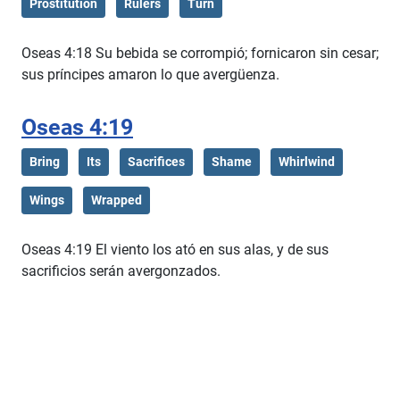
Prostitution
Rulers
Turn
Oseas 4:18 Su bebida se corrompió; fornicaron sin cesar;
sus príncipes amaron lo que avergüenza.
Oseas 4:19
Bring
Its
Sacrifices
Shame
Whirlwind
Wings
Wrapped
Oseas 4:19 El viento los ató en sus alas, y de sus
sacrificios serán avergonzados.