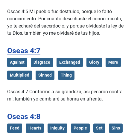
Oseas 4:6 Mi pueblo fue destruido, porque le faltó
conocimiento. Por cuanto desechaste el conocimiento,
yo te echaré del sacerdocio; y porque olvidaste la ley de
tu Dios, también yo me olvidaré de tus hijos.
Oseas 4:7
Against
Disgrace
Exchanged
Glory
More
Multiplied
Sinned
Thing
Oseas 4:7 Conforme a su grandeza, así pecaron contra
mí; también yo cambiaré su honra en afrenta.
Oseas 4:8
Feed
Hearts
Iniquity
People
Set
Sins