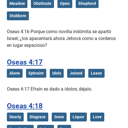
Meadow
Obstinate
Open
Shepherd
Stubborn
Oseas 4:16 Porque como novilla indómita se apartó
Israel; ¿los apacentará ahora Jehová como a corderos
en lugar espacioso?
Oseas 4:17
Alone
Ephraim
Idols
Joined
Leave
Oseas 4:17 Efraín es dado a ídolos; déjalo.
Oseas 4:18
Dearly
Disgrace
Gone
Liquor
Love