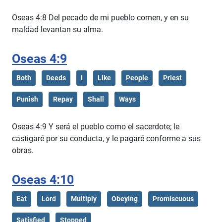
Oseas 4:8 Del pecado de mi pueblo comen, y en su
maldad levantan su alma.
Oseas 4:9
Both
Deeds
I
Like
People
Priest
Punish
Repay
Shall
Ways
Oseas 4:9 Y será el pueblo como el sacerdote; le
castigaré por su conducta, y le pagaré conforme a sus
obras.
Oseas 4:10
Eat
Lord
Multiply
Obeying
Promiscuous
Satisfied
Stopped