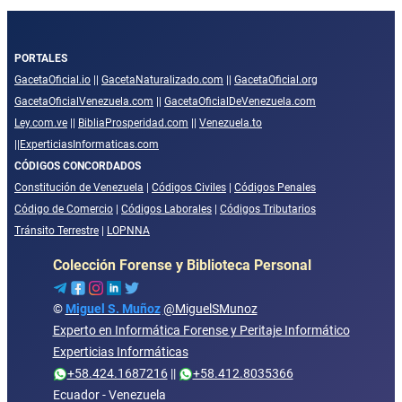
PORTALES
GacetaOficial.io
||
GacetaNaturalizado.com
||
GacetaOficial.org
GacetaOficialVenezuela.com
||
GacetaOficialDeVenezuela.com
Ley.com.ve
||
BibliaProsperidad.com
||
Venezuela.to
||
ExperticiasInformaticas.com
CÓDIGOS CONCORDADOS
Constitución de Venezuela
|
Códigos Civiles
|
Códigos Penales
Código de Comercio
|
Códigos Laborales
|
Códigos Tributarios
Tránsito Terrestre
|
LOPNNA
Colección Forense y Biblioteca Personal
©
Miguel S. Muñoz
@MiguelSMunoz
Experto en Informática Forense y Peritaje Informático
Experticias Informáticas
+58.424.1687216
||
+58.412.8035366
Ecuador - Venezuela