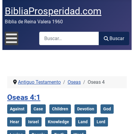
BibliaProsperidad.com
Biblia de Reina Valera 1960
Buscar
Buscar
Antiguo Testamento
Oseas
Oseas 4
Oseas 4:1
Against
Case
Children
Devotion
God
Hear
Israel
Knowledge
Land
Lord