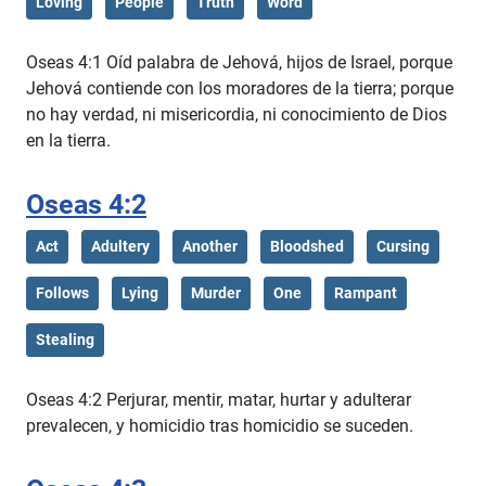
Loving
People
Truth
Word
Oseas 4:1 Oíd palabra de Jehová, hijos de Israel, porque
Jehová contiende con los moradores de la tierra; porque
no hay verdad, ni misericordia, ni conocimiento de Dios
en la tierra.
Oseas 4:2
Act
Adultery
Another
Bloodshed
Cursing
Follows
Lying
Murder
One
Rampant
Stealing
Oseas 4:2 Perjurar, mentir, matar, hurtar y adulterar
prevalecen, y homicidio tras homicidio se suceden.