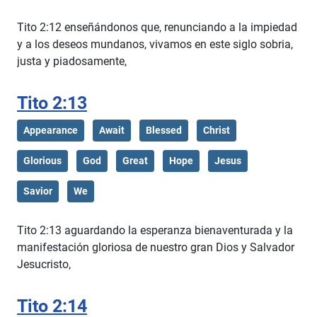
Tito 2:12 enseñándonos que, renunciando a la impiedad
y a los deseos mundanos, vivamos en este siglo sobria,
justa y piadosamente,
Tito 2:13
Appearance
Await
Blessed
Christ
Glorious
God
Great
Hope
Jesus
Savior
We
Tito 2:13 aguardando la esperanza bienaventurada y la
manifestación gloriosa de nuestro gran Dios y Salvador
Jesucristo,
Tito 2:14