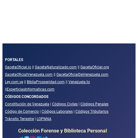
PORTALES
GacetaOficial.io
||
GacetaNaturalizado.com
||
GacetaOficial.org
GacetaOficialVenezuela.com
||
GacetaOficialDeVenezuela.com
Ley.com.ve
||
BibliaProsperidad.com
||
Venezuela.to
||
ExperticiasInformaticas.com
CÓDIGOS CONCORDADOS
Constitución de Venezuela
|
Códigos Civiles
|
Códigos Penales
Código de Comercio
|
Códigos Laborales
|
Códigos Tributarios
Tránsito Terrestre
|
LOPNNA
Colección Forense y Biblioteca Personal