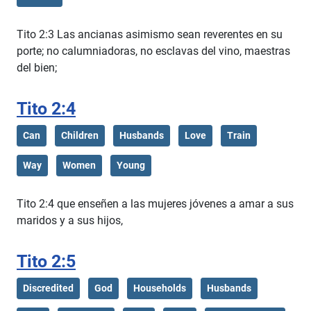
Tito 2:3 Las ancianas asimismo sean reverentes en su
porte; no calumniadoras, no esclavas del vino, maestras
del bien;
Tito 2:4
Can
Children
Husbands
Love
Train
Way
Women
Young
Tito 2:4 que enseñen a las mujeres jóvenes a amar a sus
maridos y a sus hijos,
Tito 2:5
Discredited
God
Households
Husbands