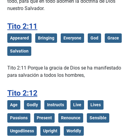
todo, para que en todo adornen la doctrina de Dios
nuestro Salvador.
Tito 2:11
Appeared
Bringing
Everyone
God
Grace
Salvation
Tito 2:11 Porque la gracia de Dios se ha manifestado
para salvación a todos los hombres,
Tito 2:12
Age
Godly
Instructs
Live
Lives
Passions
Present
Renounce
Sensible
Ungodliness
Upright
Worldly