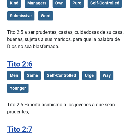
Kind
Managers
Own
Pure
Self-Controlled
Submissive
Word
Tito 2:5 a ser prudentes, castas, cuidadosas de su casa,
buenas, sujetas a sus maridos, para que la palabra de
Dios no sea blasfemada.
Tito 2:6
Men
Same
Self-Controlled
Urge
Way
Younger
Tito 2:6 Exhorta asimismo a los jóvenes a que sean
prudentes;
Tito 2:7