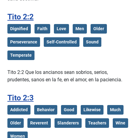
Tito 2:2
Dignified
Faith
Love
Men
Older
Perseverance
Self-Controlled
Sound
Temperate
Tito 2:2 Que los ancianos sean sobrios, serios,
prudentes, sanos en la fe, en el amor, en la paciencia.
Tito 2:3
Addicted
Behavior
Good
Likewise
Much
Older
Reverent
Slanderers
Teachers
Wine
Women