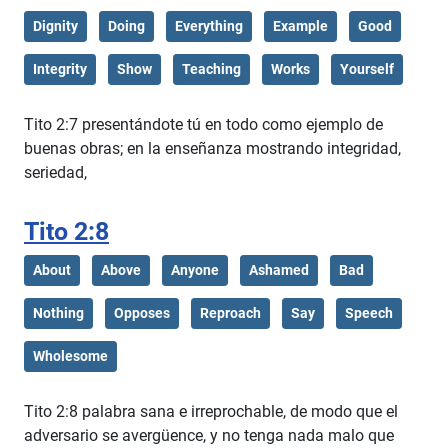
Dignity
Doing
Everything
Example
Good
Integrity
Show
Teaching
Works
Yourself
Tito 2:7 presentándote tú en todo como ejemplo de
buenas obras; en la enseñanza mostrando integridad,
seriedad,
Tito 2:8
About
Above
Anyone
Ashamed
Bad
Nothing
Opposes
Reproach
Say
Speech
Wholesome
Tito 2:8 palabra sana e irreprochable, de modo que el
adversario se avergüence, y no tenga nada malo que