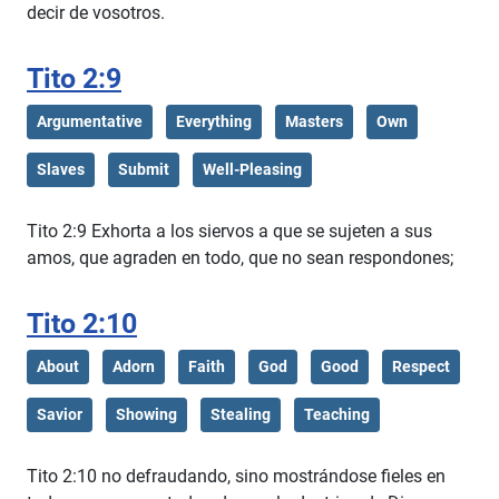
decir de vosotros.
Tito 2:9
Argumentative
Everything
Masters
Own
Slaves
Submit
Well-Pleasing
Tito 2:9 Exhorta a los siervos a que se sujeten a sus
amos, que agraden en todo, que no sean respondones;
Tito 2:10
About
Adorn
Faith
God
Good
Respect
Savior
Showing
Stealing
Teaching
Tito 2:10 no defraudando, sino mostrándose fieles en