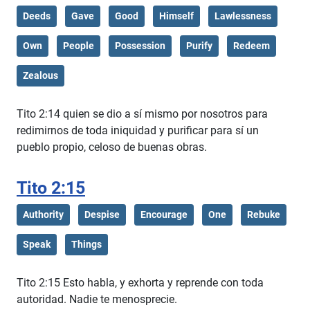
Deeds
Gave
Good
Himself
Lawlessness
Own
People
Possession
Purify
Redeem
Zealous
Tito 2:14 quien se dio a sí mismo por nosotros para
redimirnos de toda iniquidad y purificar para sí un
pueblo propio, celoso de buenas obras.
Tito 2:15
Authority
Despise
Encourage
One
Rebuke
Speak
Things
Tito 2:15 Esto habla, y exhorta y reprende con toda
autoridad. Nadie te menosprecie.